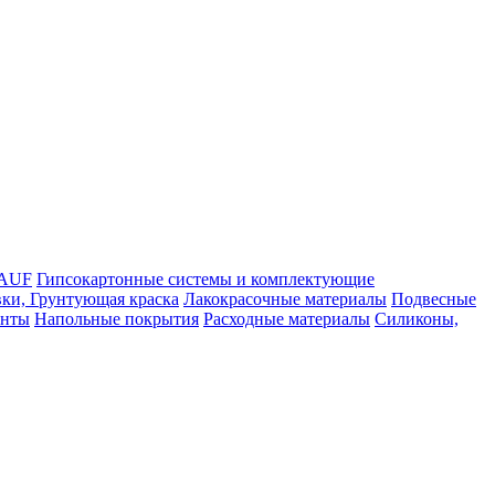
NAUF
Гипсокартонные системы и комплектующие
ки, Грунтующая краска
Лакокрасочные материалы
Подвесные
енты
Напольные покрытия
Расходные материалы
Силиконы,