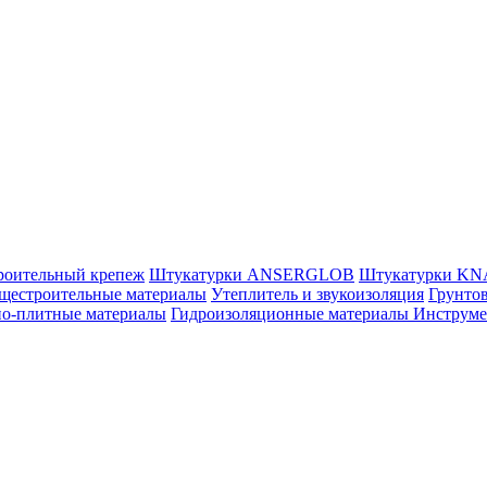
роительный крепеж
Штукатурки ANSERGLOB
Штукатурки K
щестроительные материалы
Утеплитель и звукоизоляция
Грунтов
но-плитные материалы
Гидроизоляционные материалы
Инструм