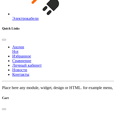
Электрокабели
Quick Links
Акции
Hot
Избранное
Сравнение
Личный кабинет
Новости
Контакты
Place here any module, widget, design or HTML. for example menu, 
Cart