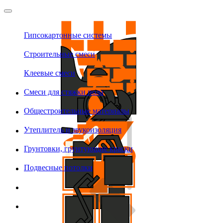
Гипсокартонные системы
Строительные смеси
Клеевые смеси
Смеси для стяжки пола
Общестроительные материалы
Утеплитель и звукоизоляция
Грунтовки, грунтующие краски
Подвесные потолки