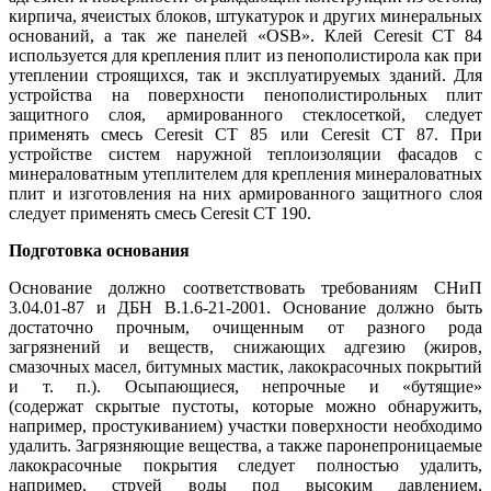
кирпича, ячеистых блоков, штукатурок и других минеральных
оснований, а так же панелей «OSB». Клей Ceresit CT 84
используется для крепления плит из пенополистирола как при
утеплении строящихся, так и эксплуатируемых зданий. Для
устройства на поверхности пенополистирольных плит
защитного слоя, армированного стеклосеткой, следует
применять смесь Ceresit СТ 85 или Ceresit СТ 87. При
устройстве систем наружной теплоизоляции фасадов с
минераловатным утеплителем для крепления минераловатных
плит и изготовления на них армированного защитного слоя
следует применять смесь Ceresit СТ 190.
Подготовка основания
Основание должно соответствовать требованиям СНиП
3.04.01-87 и ДБН В.1.6-21-2001. Основание должно быть
достаточно прочным, очищенным от разного рода
загрязнений и веществ, снижающих адгезию (жиров,
смазочных масел, битумных мастик, лакокрасочных покрытий
и т. п.). Осыпающиеся, непрочные и «бутящие»
(содержат скрытые пустоты, которые можно обнаружить,
например, простукиванием) участки поверхности необходимо
удалить. Загрязняющие вещества, а также паронепроницаемые
лакокрасочные покрытия следует полностью удалить,
например, струей воды под высоким давлением,