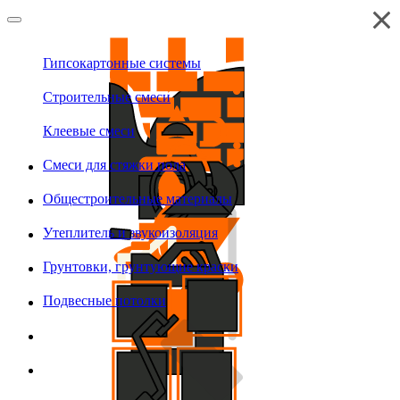
Гипсокартонные системы
Строительные смеси
Клеевые смеси
Смеси для стяжки пола
Общестроительные материалы
Утеплитель и звукоизоляция
Грунтовки, грунтующие краски
Подвесные потолки