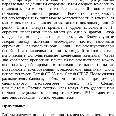
параллельно ее длинным сторонам. Затем следует немедленно
приложить плиту к стене и с небольшой силой прижать ее с
помощью длинной рейки. Ровность поверхности
пенополстирольных плит можно корректировать в течение 20
мин с момента их приклеивания также с помощью длинной
рейки. Плиты следует крепить в одной плоскости с Т-
образной перевязкой швов вплотную одна к другой. Зазор
между плитами не должен превышать 2 мм. Более крупные
зазоры между плитами необходимо плотно заполнить
обрезками пенополистирола или пенополиуретановой
пеной. При приклеивании плит к своду балконов следует
использовать дополнительные крепежные элементы. Через
два часа после крепления, плиты из пенополистирола можно
шлифовать, дюбелировать в основание и наносить на их
поверхности армированный стеклосеткой защитный слой,
используя смеси Сeresit CT 85 или Сeresit CT 87. После снятия
распылителя с баллона, необходимо очистить его при помощи
специального растворителя Ceresit PU Cleaner
или ацетона. Свежие остатки клея могут быть удалены при
помощи специального растворителя Ceresit PU Cleaner или
ацетона, засохшие – только механически.
Примечание
Работы следует производить при температуре окружающей