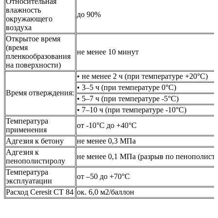
Относительная
влажность
до 90%
окружающего
воздуха
Открытое время
(время
не менее 10 минут
пленкообразования
на поверхности)
• не менее 2 ч (при температуре +20°C)
• 3–5 ч (при температуре 0°C)
Время отверждения:
• 5–7 ч (при температуре -5°C)
• 7–10 ч (при температуре -10°C)
Температура
от -10°C до +40°С
применения
Адгезия к бетону
не менее 0,3 МПа
Адгезия к
не менее 0,1 МПа (разрыв по пенополист
пенополистиролу
Температура
от –50 до +70°C
эксплуатации
Расход Ceresit СТ 84
ок. 6,0 м2/баллон