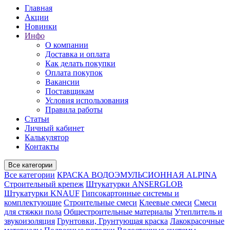
Главная
Акции
Новинки
Инфо
О компании
Доставка и оплата
Как делать покупки
Оплата покупок
Вакансии
Поставщикам
Условия использования
Правила работы
Статьи
Личный кабинет
Калькулятор
Контакты
Все категории
Все категории
КРАСКА ВОДОЭМУЛЬСИОННАЯ ALPINA
Строительный крепеж
Штукатурки ANSERGLOB
Штукатурки KNAUF
Гипсокартонные системы и
комплектующие
Строительные смеси
Клеевые смеси
Смеси
для стяжки пола
Общестроительные материалы
Утеплитель и
звукоизоляция
Грунтовки, Грунтующая краска
Лакокрасочные