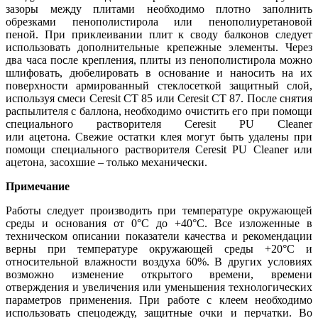
зазоры между плитами необходимо плотно заполнить
обрезками пенополистирола или пенополиуретановой
пеной. При приклеивании плит к своду балконов следует
использовать дополнительные крепежные элементы. Через
два часа после крепления, плиты из пенополистирола можно
шлифовать, дюбелировать в основание и наносить на их
поверхности армированный стеклосеткой защитный слой,
используя смеси Сeresit CT 85 или Сeresit CT 87. После снятия
распылителя с баллона, необходимо очистить его при помощи
специального растворителя Ceresit PU Cleaner
или ацетона. Свежие остатки клея могут быть удалены при
помощи специального растворителя Ceresit PU Cleaner или
ацетона, засохшие – только механически.
Примечание
Работы следует производить при температуре окружающей
среды и основания от 0°C до +40°С. Все изложенные в
техническом описании показатели качества и рекомендации
верны при температуре окружающей среды +20°C и
относительной влажности воздуха 60%. В других условиях
возможно изменение открытого времени, времени
отверждения и увеличения или уменьшения технологических
параметров применения. При работе с клеем необходимо
использовать спецодежду, защитные очки и перчатки. Во