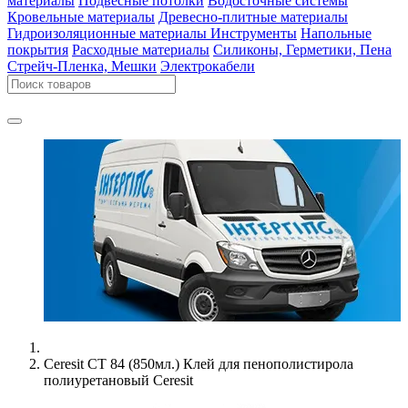
материалы
Подвесные потолки
Водосточные системы
Кровельные материалы
Древесно-плитные материалы
Гидроизоляционные материалы
Инструменты
Напольные
покрытия
Расходные материалы
Силиконы, Герметики, Пена
Стрейч-Пленка, Мешки
Электрокабели
Ceresit СТ 84 (850мл.) Клей для пенополистирола
полиуретановый Ceresit