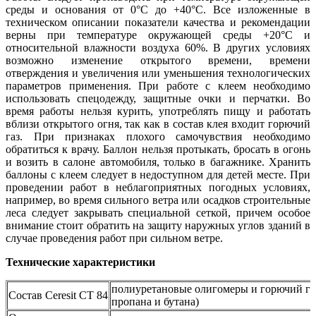
среды и основания от 0°C до +40°С. Все изложенные в
техническом описании показатели качества и рекомендации
верны при температуре окружающей среды +20°C и
относительной влажности воздуха 60%. В других условиях
возможно изменение открытого времени, времени
отверждения и увеличения или уменьшения технологических
параметров применения. При работе с клеем необходимо
использовать спецодежду, защитные очки и перчатки. Во
время работы нельзя курить, употреблять пищу и работать
вблизи открытого огня, так как в состав клея входит горючий
газ. При признаках плохого самочувствия необходимо
обратиться к врачу. Баллон нельзя протыкать, бросать в огонь
и возить в салоне автомобиля, только в багажнике. Хранить
баллоны с клеем следует в недоступном для детей месте. При
проведении работ в неблагоприятных погодных условиях,
например, во время сильного ветра или осадков строительные
леса следует закрывать специальной сеткой, причем особое
внимание стоит обратить на защиту наружных углов зданий в
случае проведения работ при сильном ветре.
Технические характеристики
полиуретановые олигомеры и горючий газ
Состав Ceresit СТ 84
пропана и бутана)