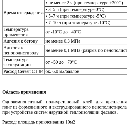
• не менее 2 ч (при температуре +20°C)
• 3–5 ч (при температуре 0°C)
Время отверждения:
• 5–7 ч (при температуре -5°C)
• 7–10 ч (при температуре -10°C)
Температура
от -10°C до +40°С
применения
Адгезия к бетону
не менее 0,3 МПа
Адгезия к
не менее 0,1 МПа (разрыв по пенополист
пенополистиролу
Температура
от –50 до +70°C
эксплуатации
Расход Ceresit СТ 84
ок. 6,0 м2/баллон
Область применения
Однокомпонентный полиуретановый клей для крепления
плит из формованного и экструдированного пенополистирола
при устройстве систем наружной теплоизоляции фасадов.
Расход: площадь приклеивания 10м2