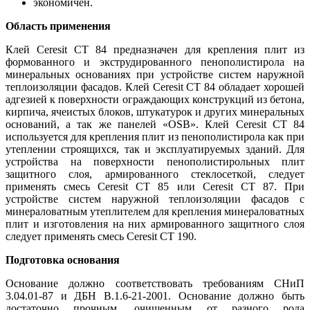
экономичен.
Область применения
Клей Ceresit СТ 84 предназначен для крепления плит из
формованного и экструдированного пенополистирола на
минеральных основаниях при устройстве систем наружной
теплоизоляции фасадов. Клей Ceresit СТ 84 обладает хорошей
адгезией к поверхности ограждающих конструкций из бетона,
кирпича, ячеистых блоков, штукатурок и других минеральных
оснований, а так же панелей «OSB». Клей Ceresit CT 84
используется для крепления плит из пенополистирола как при
утеплении строящихся, так и эксплуатируемых зданий. Для
устройства на поверхности пенополистирольных плит
защитного слоя, армированного стеклосеткой, следует
применять смесь Ceresit СТ 85 или Ceresit СТ 87. При
устройстве систем наружной теплоизоляции фасадов с
минераловатным утеплителем для крепления минераловатных
плит и изготовления на них армированного защитного слоя
следует применять смесь Ceresit СТ 190.
Подготовка основания
Основание должно соответствовать требованиям СНиП
3.04.01-87 и ДБН В.1.6-21-2001. Основание должно быть
достаточно прочным, очищенным от разного рода