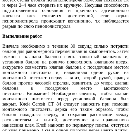
и через 2–4 часа оторвать их вручную. Несущая способность
подготовленного основания и прочность адгезионного
контакта клея считается достаточной, если отрыв
пенополистирола происходит когезионно, т.е наблюдается
разрыв по слою пенополистирола.
Выполнение работ
Вначале необходимо в течение 30 секунд сильно потрясти
баллон для равномерного перемешивания компонентов. Затем
нужно с клапана баллона снять защитный колпачок и,
установив баллон на ровную поверхность клапаном вверх,
аккуратно совместить клапан баллона с посадочным местом
монтажного пистолета и, надавливая одной рукой на
монтажный пистолет сверху – вниз, второй рукой, вращая
баллон против часовой стрелки, завинтить до упора клапан
баллона в посадочное место монтажного
пистолета. Внимание! Необходимо следить, чтобы клапан
монтажного пистолета перед установкой баллона был
закрыт. Клей Ceresit CT 84 следует наносить при помощи
монтажного пистолета, держа его таким образом, чтобы
баллон находился сверху, и сохраняя расстояние между
распылителем и плитой, достаточное для правильного
нанесения клея. Клей наносят по периметру плиты, отступая
от края примерно 2 см и одной полосой через центр плиты,