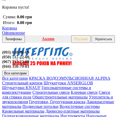
Корзина пуста!
Сумма:
0.00 грн
Итого:
0.00 грн
Корзина
Оформление
Акции
Телефоны
Русский
Українська
(093) 038-96-09
(050) 717-22-00
(067) 717-22-00
(044) 350-79-81
Все категории
Все категории
КРАСКА ВОДОЭМУЛЬСИОННАЯ ALPINA
Строительный крепеж
Штукатурки ANSERGLOB
Штукатурки KNAUF
Гипсокартонные системы и
комплектующие
Строительные смеси
Клеевые смеси
Смеси
для стяжки пола
Общестроительные материалы
Утеплитель и
звукоизоляция
Грунтовки, Грунтующая краска
Лакокрасочные
материалы
Подвесные потолки
Водосточные системы
Кровельные материалы
Древесно-плитные материалы
Гидроизоляционные материалы
Инструменты
Напольные