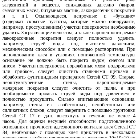
загрязнений и веществ, снижающих адгезию (жиров,
смазочных масел, битумных мастик, лакокрасочных покрытий
и т. п.). Осыпающиеся, непрочные и «бутящие»
(содержат скрытые пустоты, которые можно обнаружить,
например, простукиванием) участки поверхности необходимо
удалить. Загрязняющие вещества, а также паронепроницаемые
лакокрасочные покрытия следует полностью удалить,
например, струей воды под высоким давлением,
механическим способом или с помощью растворителя. При
использовании клея в условиях пониженной температуры
основание не должно быть покрыто льдом, снегом или
инеем. Участки поверхности, поражённые мхом, водорослями
или грибком, следует очистить стальными щётками и
обработать фунгицидным препаратом Ceresit CT 99. Старые,
неоштукатуренные стены, паропроницаемые
малярные покрытия следует очистить от пыли, а при
необходимости промыть струей воды под давлением и
полностью просушить. Сильно впитывающие основания,
например, стены из газобетонных, пенобетонных или
силикатных блоков, следует закрепить с помощью грунтовки
Ceresit СТ 17 и дать высохнуть в течение не менее 4
часов. Для оценки несущей способности подготовленного
основания и прочности адгезионного контакта клея Ceresit СТ
84, необходимо с помощью клея приклеить в нескольких
местах стены кубики пенополистирола размером 10х10х10 см