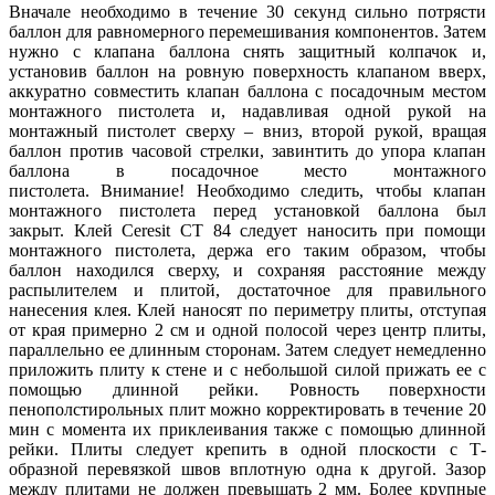
Вначале необходимо в течение 30 секунд сильно потрясти
баллон для равномерного перемешивания компонентов. Затем
нужно с клапана баллона снять защитный колпачок и,
установив баллон на ровную поверхность клапаном вверх,
аккуратно совместить клапан баллона с посадочным местом
монтажного пистолета и, надавливая одной рукой на
монтажный пистолет сверху – вниз, второй рукой, вращая
баллон против часовой стрелки, завинтить до упора клапан
баллона в посадочное место монтажного
пистолета. Внимание! Необходимо следить, чтобы клапан
монтажного пистолета перед установкой баллона был
закрыт. Клей Ceresit CT 84 следует наносить при помощи
монтажного пистолета, держа его таким образом, чтобы
баллон находился сверху, и сохраняя расстояние между
распылителем и плитой, достаточное для правильного
нанесения клея. Клей наносят по периметру плиты, отступая
от края примерно 2 см и одной полосой через центр плиты,
параллельно ее длинным сторонам. Затем следует немедленно
приложить плиту к стене и с небольшой силой прижать ее с
помощью длинной рейки. Ровность поверхности
пенополстирольных плит можно корректировать в течение 20
мин с момента их приклеивания также с помощью длинной
рейки. Плиты следует крепить в одной плоскости с Т-
образной перевязкой швов вплотную одна к другой. Зазор
между плитами не должен превышать 2 мм. Более крупные