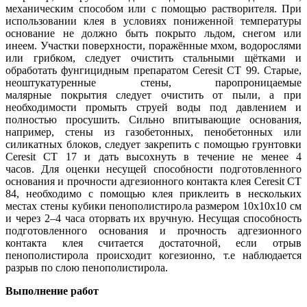
механическим способом или с помощью растворителя. При
использовании клея в условиях пониженной температуры
основание не должно быть покрыто льдом, снегом или
инеем. Участки поверхности, поражённые мхом, водорослями
или грибком, следует очистить стальными щётками и
обработать фунгицидным препаратом Ceresit CT 99. Старые,
неоштукатуренные стены, паропроницаемые
малярные покрытия следует очистить от пыли, а при
необходимости промыть струей воды под давлением и
полностью просушить. Сильно впитывающие основания,
например, стены из газобетонных, пенобетонных или
силикатных блоков, следует закрепить с помощью грунтовки
Ceresit СТ 17 и дать высохнуть в течение не менее 4
часов. Для оценки несущей способности подготовленного
основания и прочности адгезионного контакта клея Ceresit СТ
84, необходимо с помощью клея приклеить в нескольких
местах стены кубики пенополистирола размером 10х10х10 см
и через 2–4 часа оторвать их вручную. Несущая способность
подготовленного основания и прочность адгезионного
контакта клея считается достаточной, если отрыв
пенополистирола происходит когезионно, т.е наблюдается
разрыв по слою пенополистирола.
Выполнение работ