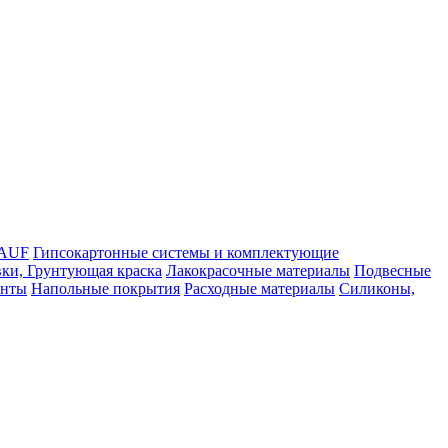
NAUF
Гипсокартонные системы и комплектующие
ки, Грунтующая краска
Лакокрасочные материалы
Подвесные
енты
Напольные покрытия
Расходные материалы
Силиконы,