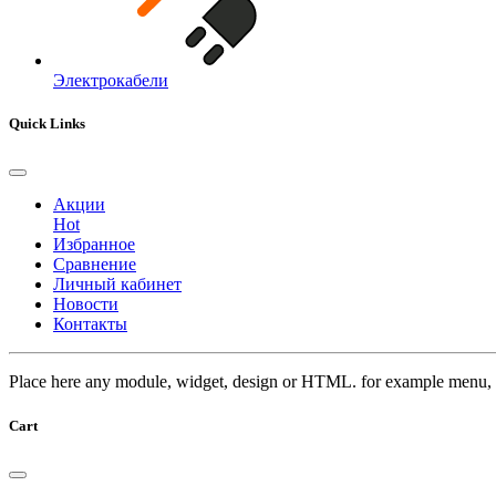
Электрокабели
Quick Links
Акции
Hot
Избранное
Сравнение
Личный кабинет
Новости
Контакты
Place here any module, widget, design or HTML. for example menu, 
Cart