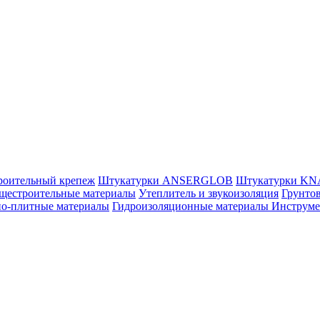
роительный крепеж
Штукатурки ANSERGLOB
Штукатурки K
щестроительные материалы
Утеплитель и звукоизоляция
Грунтов
но-плитные материалы
Гидроизоляционные материалы
Инструм