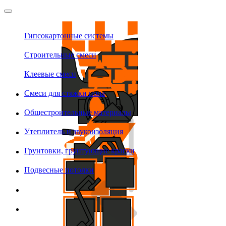
Гипсокартонные системы
Строительные смеси
Клеевые смеси
Смеси для стяжки пола
Общестроительные материалы
Утеплитель и звукоизоляция
Грунтовки, грунтующие краски
Подвесные потолки