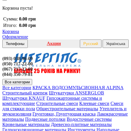
Корзина пуста!
Сумма:
0.00 грн
Итого:
0.00 грн
Корзина
Оформление
Акции
Телефоны
Русский
Українська
(093) 038-96-09
(050) 717-22-00
(067) 717-22-00
(044) 350-79-81
Все категории
Все категории
КРАСКА ВОДОЭМУЛЬСИОННАЯ ALPINA
Строительный крепеж
Штукатурки ANSERGLOB
Штукатурки KNAUF
Гипсокартонные системы и
комплектующие
Строительные смеси
Клеевые смеси
Смеси
для стяжки пола
Общестроительные материалы
Утеплитель и
звукоизоляция
Грунтовки, Грунтующая краска
Лакокрасочные
материалы
Подвесные потолки
Водосточные системы
Кровельные материалы
Древесно-плитные материалы
Гидроизоляционные материалы
Инструменты
Напольные