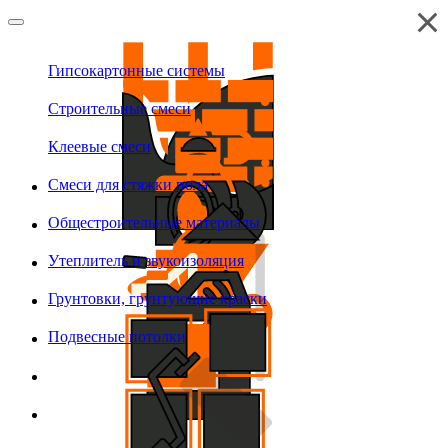
Гипсокартонные системы
Строительные смеси
Клеевые смеси
Смеси для стяжки пола
Общестроительные материалы
Утеплитель и звукоизоляция
Грунтовки, грунтующие краски
Подвесные потолки