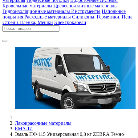
материалы
Подвесные потолки
Водосточные системы
Кровельные материалы
Древесно-плитные материалы
Гидроизоляционные материалы
Инструменты
Напольные
покрытия
Расходные материалы
Силиконы, Герметики, Пена
Стрейч-Пленка, Мешки
Электрокабели
Лакокрасочные материалы
ЕМАЛИ
Эмаль ПФ-115 Универсальная 0,8 кг ZEBRA Темно-