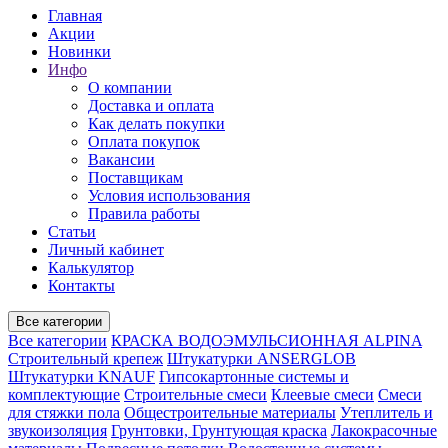
Главная
Акции
Новинки
Инфо
О компании
Доставка и оплата
Как делать покупки
Оплата покупок
Вакансии
Поставщикам
Условия использования
Правила работы
Статьи
Личный кабинет
Калькулятор
Контакты
Все категории
Все категории
КРАСКА ВОДОЭМУЛЬСИОННАЯ ALPINA
Строительный крепеж
Штукатурки ANSERGLOB
Штукатурки KNAUF
Гипсокартонные системы и
комплектующие
Строительные смеси
Клеевые смеси
Смеси
для стяжки пола
Общестроительные материалы
Утеплитель и
звукоизоляция
Грунтовки, Грунтующая краска
Лакокрасочные