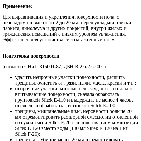
Применение:
Для выравнивания и укрепления поверхности пола, с
перепадом по высоте от 2 до 20 мм, перед укладкой плитки,
паркета, линолеума и других покрытий, внутри жилых и
гражданских помещений с низким уровнем увлажнения.
Эффективен для устройства системы «тёплый пол».
Подготовка поверхности
(согласно СНиП 3.04.01-87, ДБН В.2.6-22-2001):
удалить непрочные участки поверхности, расшить
трещины, очистить от грязи, пыли, масла, краски и т.п.;
непрочные участки, которые нельзя удалить, и сильно
впитывающие поверхности, сначала обработать
грунтовкой Siltek Е-110 и выдержать не менее 4 часов,
после чего обработать грунтовкой Siltek Е-100;
трещины, межпанельные швы, неровности больше 20
мм отремонтировать растворной смесью, изготовленной
из сухой смеси Siltek F-20 с использованием композиции
Siltek Е-120 вместо воды (130 мл Siltek Е-120 на 1 кг
Siltek F-20);
трещины глубиной менее 20 мм отремонтировать