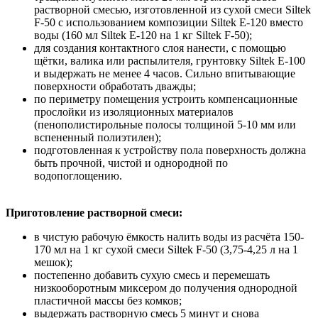
растворной смесью, изготовленной из сухой смеси Siltek
F-50 с использованием композиции Siltek Е-120 вместо
воды (160 мл Siltek Е-120 на 1 кг Siltek F-50);
для создания контактного слоя нанести, с помощью
щётки, валика или распылителя, грунтовку Siltek Е-100
и выдержать не менее 4 часов. Сильно впитывающие
поверхности обработать дважды;
по периметру помещения устроить компенсационные
прослойки из изоляционных материалов
(пенополистирольные полосы толщиной 5-10 мм или
вспененный полиэтилен);
подготовленная к устройству пола поверхность должна
быть прочной, чистой и однородной по
водопоглощению.
Приготовление растворной смеси:
в чистую рабочую ёмкость налить воды из расчёта 150-
170 мл на 1 кг сухой смеси Siltek F-50 (3,75-4,25 л на 1
мешок);
постепенно добавить сухую смесь и перемешать
низкооборотным миксером до получения однородной
пластичной массы без комков;
выдержать растворную смесь 5 минут и снова