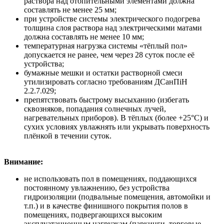
раствора над отопительными элементами должна
составлять не менее 25 мм;
при устройстве системы электрического подогрева
толщина слоя раствора над электрическими матами
должна составлять не менее 10 мм;
температурная нагрузка системы «тёплый пол»
допускается не ранее, чем через 28 суток после её
устройства;
бумажные мешки и остатки растворной смеси
утилизировать согласно требованиям ДСанПіН
2.2.7.029;
препятствовать быстрому высыханию (избегать
сквозняков, попадания солнечных лучей,
нагревательных приборов). В тёплых (более +25°С) и
сухих условиях увлажнять или укрывать поверхность
плёнкой в течении суток.
Внимание:
не использовать пол в помещениях, поддающихся
постоянному увлажнению, без устройства
гидроизоляции (подвальные помещения, автомойки и
т.п.) и в качестве финишного покрытия полов в
помещениях, подвергающихся высоким
эксплуатационным нагрузкам (паркинги, торговые