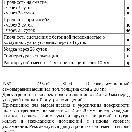
Прочность на сжатие:
- через 3 суток
не
- через 28 суток
не
Прочность при изгибе:
- через 3 суток
не
- через 28 суток
не
Прочность сцепления с бетонной поверхностью в
не
воздушно-сухих условиях через 28 суток
Усадка через 28 суток
не 
Температура эксплуатации
от
Расход сухой смеси на 1 м2 при толщине слоя 10 мм
пр
F-50 (25кг) Siltek Высококачественный
самовыравнивающийся пол, толщина слоя 2-20 мм
Для устройства прослоек полов толщиной от 2 до 20 мм перед
укладкой покрытий внутри помещений.
Применение: для выравнивания и укрепления поверхности
пола с перепадом по высоте от 2 до 20 мм перед укладкой
плитки, паркета, линолеума и других покрытий внутри
жилых и гражданских помещений с низким уровнем
увлажнения. Рекомендуется для устройства системы ""тёплый
пол"".