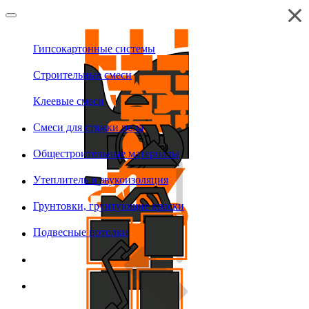
Гипсокартонные системы
Строительные смеси
Клеевые смеси
Смеси для стяжки пола
Общестроительные материалы
Утеплитель и звукоизоляция
Грунтовки, грунтующие краски
Подвесные потолки