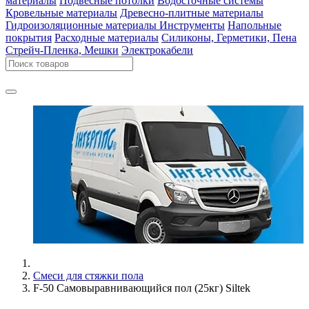
материалы
Подвесные потолки
Водосточные системы
Кровельные материалы
Древесно-плитные материалы
Гидроизоляционные материалы
Инструменты
Напольные
покрытия
Расходные материалы
Силиконы, Герметики, Пена
Стрейч-Пленка, Мешки
Электрокабели
Смеси для стяжки пола
F-50 Самовыравнивающийся пол (25кг) Siltek