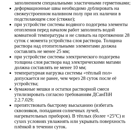
заполнением специальными эластичными герметиками;
деформационные швы необходимо дублировать на
свежеустроенном наливном полу при их наличии в
подстилающем слое (стяжке);
при устройстве системы водяного подогрева элементы
отопления перед началом работ заполнить водой
комнатной температуры и не сливать на протяжении 28
суток с момента устройства слоя раствора. Толщина
раствора над отопительными элементами должна
составлять не менее 25 мм;
при устройстве системы электрического подогрева
толщина слоя раствора над электрическими матами
должна составлять не менее 10 мм;
температурная нагрузка системы «тёплый пол»
допускается не ранее, чем через 28 суток после её
устройства;
бумажные мешки и остатки растворной смеси
утилизировать согласно требованиям ДСанПіН
2.2.7.029;
препятствовать быстрому высыханию (избегать
сквозняков, попадания солнечных лучей,
нагревательных приборов). В тёплых (более +25°С) и
сухих условиях увлажнять или укрывать поверхность
плёнкой в течении суток.