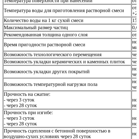
Температура поверхности при нанесении
от
от
Температура воды для приготовления растворной смеси
+2
Количество воды на 1 кг сухой смеси
15
Максимальный размер частиц
0,
Рекомендованная толщина одного слоя
от 
не 
Время пригодности растворной смеси
ми
Возможность технологического перемещения
чер
Возможность укладки керамических и каменных плиток
чер
не 
Возможность укладки других покрытий
чер
не 
Возможность температурной нагрузки пола
чер
Прочность на сжатие:
- через 3 суток
не
- через 28 суток
не
Прочность при изгибе:
- через 3 суток
не
- через 28 суток
не
Прочность сцепления с бетонной поверхностью в
не
воздушно-сухих условиях через 28 суток