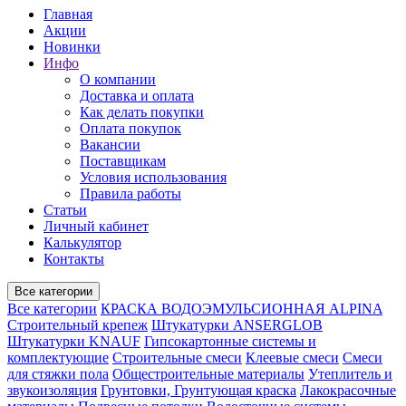
Главная
Акции
Новинки
Инфо
О компании
Доставка и оплата
Как делать покупки
Оплата покупок
Вакансии
Поставщикам
Условия использования
Правила работы
Статьи
Личный кабинет
Калькулятор
Контакты
Все категории
Все категории
КРАСКА ВОДОЭМУЛЬСИОННАЯ ALPINA
Строительный крепеж
Штукатурки ANSERGLOB
Штукатурки KNAUF
Гипсокартонные системы и
комплектующие
Строительные смеси
Клеевые смеси
Смеси
для стяжки пола
Общестроительные материалы
Утеплитель и
звукоизоляция
Грунтовки, Грунтующая краска
Лакокрасочные