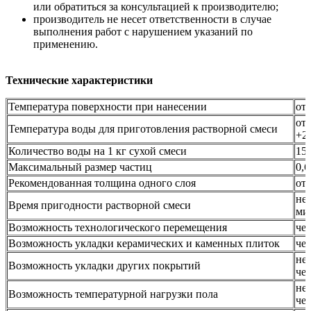
или обратиться за консультацией к производителю;
производитель не несет ответственности в случае
выполнения работ с нарушением указаний по
применению.
Технические характеристики
Температура поверхности при нанесении
от
от
Температура воды для приготовления растворной смеси
+2
Количество воды на 1 кг сухой смеси
15
Максимальный размер частиц
0,
Рекомендованная толщина одного слоя
от 
не 
Время пригодности растворной смеси
ми
Возможность технологического перемещения
чер
Возможность укладки керамических и каменных плиток
чер
не 
Возможность укладки других покрытий
чер
не 
Возможность температурной нагрузки пола
чер