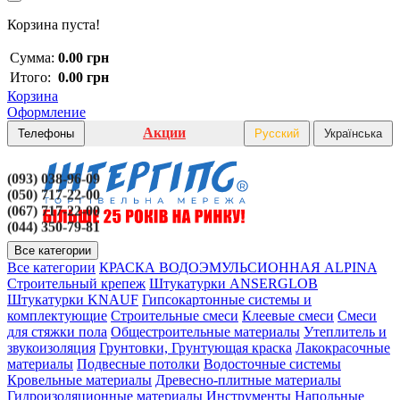
Корзина пуста!
Сумма:
0.00 грн
Итого:
0.00 грн
Корзина
Оформление
Акции
Телефоны
Русский
Українська
(093) 038-96-09
(050) 717-22-00
(067) 717-22-00
(044) 350-79-81
Все категории
Все категории
КРАСКА ВОДОЭМУЛЬСИОННАЯ ALPINA
Строительный крепеж
Штукатурки ANSERGLOB
Штукатурки KNAUF
Гипсокартонные системы и
комплектующие
Строительные смеси
Клеевые смеси
Смеси
для стяжки пола
Общестроительные материалы
Утеплитель и
звукоизоляция
Грунтовки, Грунтующая краска
Лакокрасочные
материалы
Подвесные потолки
Водосточные системы
Кровельные материалы
Древесно-плитные материалы
Гидроизоляционные материалы
Инструменты
Напольные