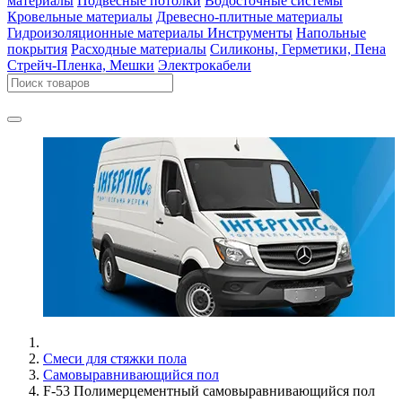
материалы
Подвесные потолки
Водосточные системы
Кровельные материалы
Древесно-плитные материалы
Гидроизоляционные материалы
Инструменты
Напольные
покрытия
Расходные материалы
Силиконы, Герметики, Пена
Стрейч-Пленка, Мешки
Электрокабели
Смеси для стяжки пола
Самовыравнивающийся пол
F-53 Полимерцементный самовыравнивающийся пол