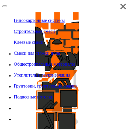
Гипсокартонные системы
Строительные смеси
Клеевые смеси
Смеси для стяжки пола
Общестроительные материалы
Утеплитель и звукоизоляция
Грунтовки, грунтующие краски
Подвесные потолки