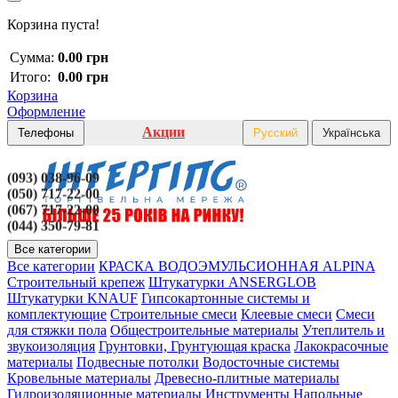
Корзина пуста!
Сумма:
0.00 грн
Итого:
0.00 грн
Корзина
Оформление
Акции
Телефоны
Русский
Українська
(093) 038-96-09
(050) 717-22-00
(067) 717-22-00
(044) 350-79-81
Все категории
Все категории
КРАСКА ВОДОЭМУЛЬСИОННАЯ ALPINA
Строительный крепеж
Штукатурки ANSERGLOB
Штукатурки KNAUF
Гипсокартонные системы и
комплектующие
Строительные смеси
Клеевые смеси
Смеси
для стяжки пола
Общестроительные материалы
Утеплитель и
звукоизоляция
Грунтовки, Грунтующая краска
Лакокрасочные
материалы
Подвесные потолки
Водосточные системы
Кровельные материалы
Древесно-плитные материалы
Гидроизоляционные материалы
Инструменты
Напольные