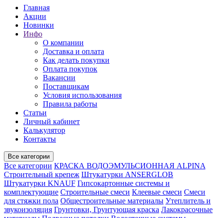
Главная
Акции
Новинки
Инфо
О компании
Доставка и оплата
Как делать покупки
Оплата покупок
Вакансии
Поставщикам
Условия использования
Правила работы
Статьи
Личный кабинет
Калькулятор
Контакты
Все категории
Все категории
КРАСКА ВОДОЭМУЛЬСИОННАЯ ALPINA
Строительный крепеж
Штукатурки ANSERGLOB
Штукатурки KNAUF
Гипсокартонные системы и
комплектующие
Строительные смеси
Клеевые смеси
Смеси
для стяжки пола
Общестроительные материалы
Утеплитель и
звукоизоляция
Грунтовки, Грунтующая краска
Лакокрасочные