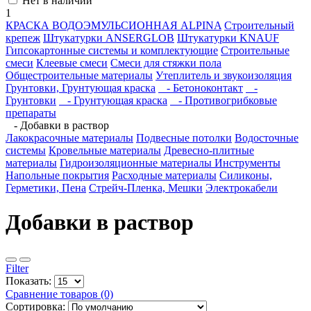
Нет в наличии
1
КРАСКА ВОДОЭМУЛЬСИОННАЯ ALPINA
Строительный
крепеж
Штукатурки ANSERGLOB
Штукатурки KNAUF
Гипсокартонные системы и комплектующие
Строительные
смеси
Клеевые смеси
Смеси для стяжки пола
Общестроительные материалы
Утеплитель и звукоизоляция
Грунтовки, Грунтующая краска
- Бетоноконтакт
-
Грунтовки
- Грунтующая краска
- Противогрибковые
препараты
- Добавки в раствор
Лакокрасочные материалы
Подвесные потолки
Водосточные
системы
Кровельные материалы
Древесно-плитные
материалы
Гидроизоляционные материалы
Инструменты
Напольные покрытия
Расходные материалы
Силиконы,
Герметики, Пена
Стрейч-Пленка, Мешки
Электрокабели
Добавки в раствор
Filter
Показать:
Сравнение товаров (0)
Сортировка: