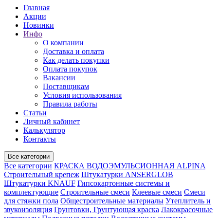
Главная
Акции
Новинки
Инфо
О компании
Доставка и оплата
Как делать покупки
Оплата покупок
Вакансии
Поставщикам
Условия использования
Правила работы
Статьи
Личный кабинет
Калькулятор
Контакты
Все категории
Все категории
КРАСКА ВОДОЭМУЛЬСИОННАЯ ALPINA
Строительный крепеж
Штукатурки ANSERGLOB
Штукатурки KNAUF
Гипсокартонные системы и
комплектующие
Строительные смеси
Клеевые смеси
Смеси
для стяжки пола
Общестроительные материалы
Утеплитель и
звукоизоляция
Грунтовки, Грунтующая краска
Лакокрасочные