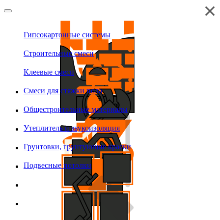
Гипсокартонные системы
Строительные смеси
Клеевые смеси
Смеси для стяжки пола
Общестроительные материалы
Утеплитель и звукоизоляция
Грунтовки, грунтующие краски
Подвесные потолки