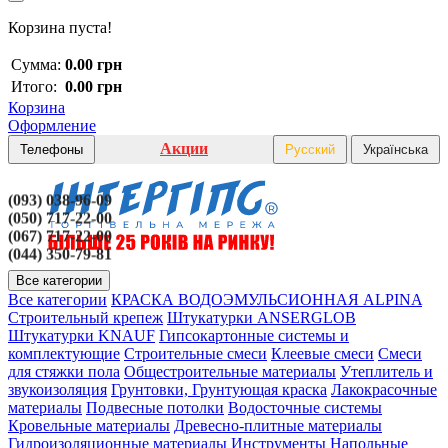
Корзина пуста!
Сумма:
0.00 грн
Итого:
0.00 грн
Корзина
Оформление
Акции
Телефоны
Русский
Українська
(093) 038-96-09
(050) 717-22-00
(067) 717-22-00
(044) 350-79-81
Все категории
Все категории
КРАСКА ВОДОЭМУЛЬСИОННАЯ ALPINA
Строительный крепеж
Штукатурки ANSERGLOB
Штукатурки KNAUF
Гипсокартонные системы и
комплектующие
Строительные смеси
Клеевые смеси
Смеси
для стяжки пола
Общестроительные материалы
Утеплитель и
звукоизоляция
Грунтовки, Грунтующая краска
Лакокрасочные
материалы
Подвесные потолки
Водосточные системы
Кровельные материалы
Древесно-плитные материалы
Гидроизоляционные материалы
Инструменты
Напольные