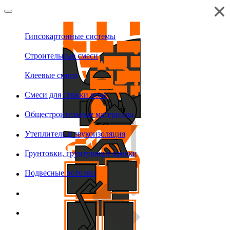
Гипсокартонные системы
Строительные смеси
Клеевые смеси
Смеси для стяжки пола
Общестроительные материалы
Утеплитель и звукоизоляция
Грунтовки, грунтующие краски
Подвесные потолки