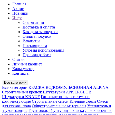
Главная
Акции
Новинки
Инфо
О компании
Доставка и оплата
Как делать покупки
Оплата покупок
Вакансии
Поставщикам
Условия использования
Правила работы
Статьи
Личный кабинет
Калькулятор
Контакты
Все категории
Все категории
КРАСКА ВОДОЭМУЛЬСИОННАЯ ALPINA
Строительный крепеж
Штукатурки ANSERGLOB
Штукатурки KNAUF
Гипсокартонные системы и
комплектующие
Строительные смеси
Клеевые смеси
Смеси
для стяжки пола
Общестроительные материалы
Утеплитель и
звукоизоляция
Грунтовки, Грунтующая краска
Лакокрасочные