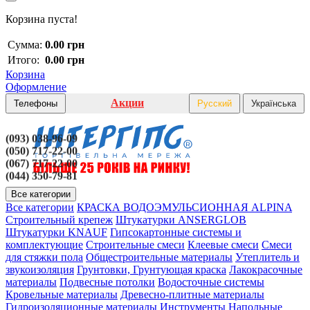
Корзина пуста!
Сумма:
0.00 грн
Итого:
0.00 грн
Корзина
Оформление
Акции
Телефоны
Русский
Українська
(093) 038-96-09
(050) 717-22-00
(067) 717-22-00
(044) 350-79-81
Все категории
Все категории
КРАСКА ВОДОЭМУЛЬСИОННАЯ ALPINA
Строительный крепеж
Штукатурки ANSERGLOB
Штукатурки KNAUF
Гипсокартонные системы и
комплектующие
Строительные смеси
Клеевые смеси
Смеси
для стяжки пола
Общестроительные материалы
Утеплитель и
звукоизоляция
Грунтовки, Грунтующая краска
Лакокрасочные
материалы
Подвесные потолки
Водосточные системы
Кровельные материалы
Древесно-плитные материалы
Гидроизоляционные материалы
Инструменты
Напольные