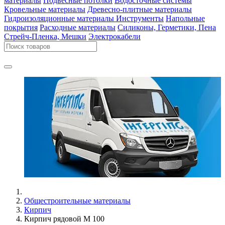
материалы
Подвесные потолки
Водосточные системы
Кровельные материалы
Древесно-плитные материалы
Гидроизоляционные материалы
Инструменты
Напольные
покрытия
Расходные материалы
Силиконы, Герметики, Пена
Стрейч-Пленка, Мешки
Электрокабели
Общестроительные материалы
Кирпич
Кирпич рядовой М 100