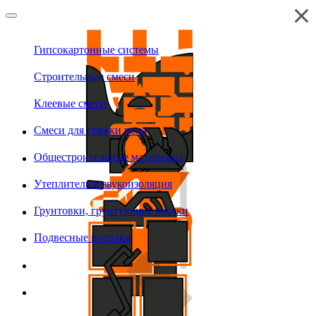
Гипсокартонные системы
Строительные смеси
Клеевые смеси
Смеси для стяжки пола
Общестроительные материалы
Утеплитель и звукоизоляция
Грунтовки, грунтующие краски
Подвесные потолки