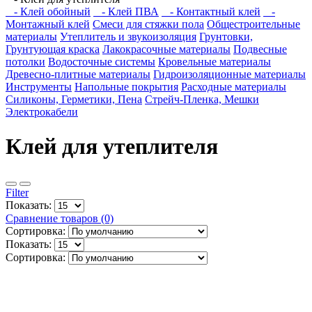
- Клей обойный
- Клей ПВА
- Контактный клей
-
Монтажный клей
Смеси для стяжки пола
Общестроительные
материалы
Утеплитель и звукоизоляция
Грунтовки,
Грунтующая краска
Лакокрасочные материалы
Подвесные
потолки
Водосточные системы
Кровельные материалы
Древесно-плитные материалы
Гидроизоляционные материалы
Инструменты
Напольные покрытия
Расходные материалы
Силиконы, Герметики, Пена
Стрейч-Пленка, Мешки
Электрокабели
Клей для утеплителя
Filter
Показать:
Сравнение товаров (0)
Сортировка:
Показать:
Сортировка: