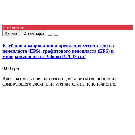
В наличии
Купить
В закладки
Клей для армирования и крепления утеплителя из
пенопласта (EPS), графитового пенопласта (EPS) и
минеральной ваты Polimin P-20 (25 кг)
0.00 грн
Клеевая смесь предназначена для защиты (выполнения
армирующего слоя) плит утеплителя из пенополистир..