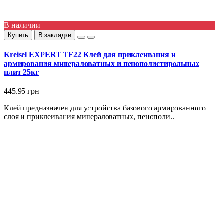
В наличии
Купить
В закладки
Kreisel EXPERT TF22 Клей для приклеивания и
армирования минераловатных и пенополистирольных
плит 25кг
445.95 грн
Клей предназначен для устройства базового армированного
слоя и приклеивания минераловатных, пенополи..