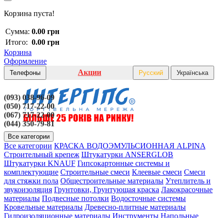
Корзина пуста!
Сумма:
0.00 грн
Итого:
0.00 грн
Корзина
Оформление
Акции
Телефоны
Русский
Українська
(093) 038-96-09
(050) 717-22-00
(067) 717-22-00
(044) 350-79-81
Все категории
Все категории
КРАСКА ВОДОЭМУЛЬСИОННАЯ ALPINA
Строительный крепеж
Штукатурки ANSERGLOB
Штукатурки KNAUF
Гипсокартонные системы и
комплектующие
Строительные смеси
Клеевые смеси
Смеси
для стяжки пола
Общестроительные материалы
Утеплитель и
звукоизоляция
Грунтовки, Грунтующая краска
Лакокрасочные
материалы
Подвесные потолки
Водосточные системы
Кровельные материалы
Древесно-плитные материалы
Гидроизоляционные материалы
Инструменты
Напольные