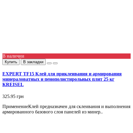
В наличии
Купить
В закладки
EXPERT TF15 Клей для приклеивания и армирования
минераловатных и пенополистирольных плит 25 кг
КREISEL
325.95 грн
ПрименениеКлей предназначен для склеивания и выполнения
армированного базового слоя панелей из минер..