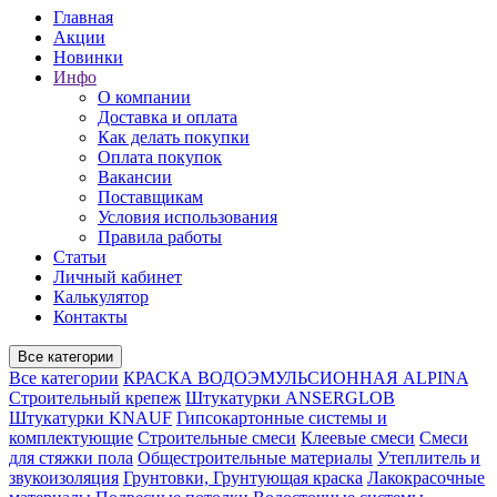
Главная
Акции
Новинки
Инфо
О компании
Доставка и оплата
Как делать покупки
Оплата покупок
Вакансии
Поставщикам
Условия использования
Правила работы
Статьи
Личный кабинет
Калькулятор
Контакты
Все категории
Все категории
КРАСКА ВОДОЭМУЛЬСИОННАЯ ALPINA
Строительный крепеж
Штукатурки ANSERGLOB
Штукатурки KNAUF
Гипсокартонные системы и
комплектующие
Строительные смеси
Клеевые смеси
Смеси
для стяжки пола
Общестроительные материалы
Утеплитель и
звукоизоляция
Грунтовки, Грунтующая краска
Лакокрасочные