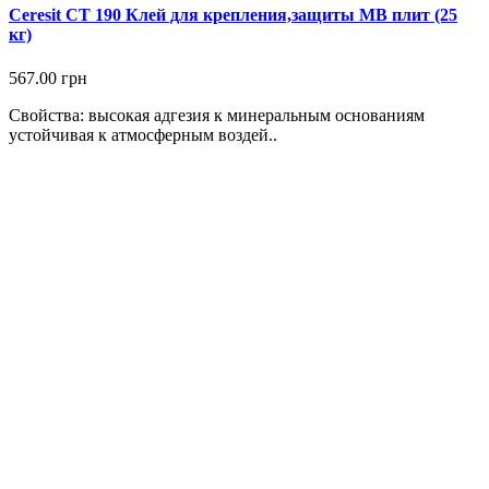
Ceresit СТ 190 Клей для крепления,защиты МВ плит (25
кг)
567.00 грн
Свойства: высокая адгезия к минеральным основаниям
устойчивая к атмосферным воздей..