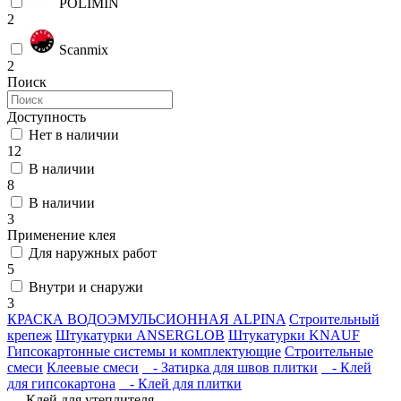
POLIMIN
2
Scanmix
2
Поиск
Доступность
Нет в наличии
12
В наличии
8
В наличии
3
Применение клея
Для наружных работ
5
Внутри и снаружи
3
КРАСКА ВОДОЭМУЛЬСИОННАЯ ALPINA
Строительный
крепеж
Штукатурки ANSERGLOB
Штукатурки KNAUF
Гипсокартонные системы и комплектующие
Строительные
смеси
Клеевые смеси
- Затирка для швов плитки
- Клей
для гипсокартона
- Клей для плитки
- Клей для утеплителя