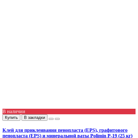
В наличии
Купить
В закладки
Клей для приклеивания пенопласта (EPS), графитового
пенопласта (EPS) и минеральной ваты Polimin P-19 (25 кг)