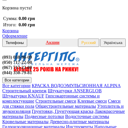
Корзина пуста!
Сумма:
0.00 грн
Итого:
0.00 грн
Корзина
Оформление
Акции
Телефоны
Русский
Українська
(093) 038-96-09
(050) 717-22-00
(067) 717-22-00
(044) 350-79-81
Все категории
Все категории
КРАСКА ВОДОЭМУЛЬСИОННАЯ ALPINA
Строительный крепеж
Штукатурки ANSERGLOB
Штукатурки KNAUF
Гипсокартонные системы и
комплектующие
Строительные смеси
Клеевые смеси
Смеси
для стяжки пола
Общестроительные материалы
Утеплитель и
звукоизоляция
Грунтовки, Грунтующая краска
Лакокрасочные
материалы
Подвесные потолки
Водосточные системы
Кровельные материалы
Древесно-плитные материалы
Гидроизоляционные материалы
Инструменты
Напольные