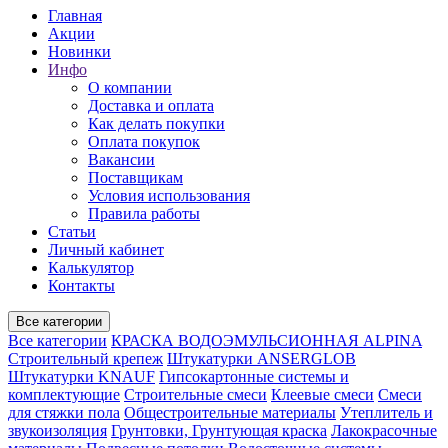
Главная
Акции
Новинки
Инфо
О компании
Доставка и оплата
Как делать покупки
Оплата покупок
Вакансии
Поставщикам
Условия использования
Правила работы
Статьи
Личный кабинет
Калькулятор
Контакты
Все категории
Все категории
КРАСКА ВОДОЭМУЛЬСИОННАЯ ALPINA
Строительный крепеж
Штукатурки ANSERGLOB
Штукатурки KNAUF
Гипсокартонные системы и
комплектующие
Строительные смеси
Клеевые смеси
Смеси
для стяжки пола
Общестроительные материалы
Утеплитель и
звукоизоляция
Грунтовки, Грунтующая краска
Лакокрасочные