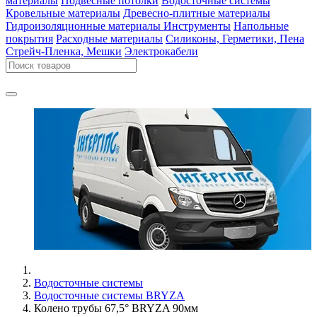
материалы
Подвесные потолки
Водосточные системы
Кровельные материалы
Древесно-плитные материалы
Гидроизоляционные материалы
Инструменты
Напольные
покрытия
Расходные материалы
Силиконы, Герметики, Пена
Стрейч-Пленка, Мешки
Электрокабели
Водосточные системы
Водосточные системы BRYZA
Колено трубы 67,5° BRYZA 90мм