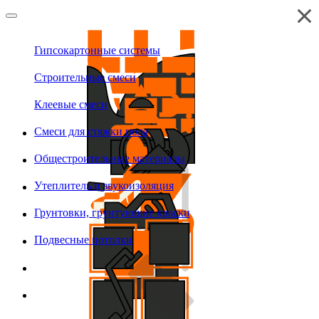
Гипсокартонные системы
Строительные смеси
Клеевые смеси
Смеси для стяжки пола
Общестроительные материалы
Утеплитель и звукоизоляция
Грунтовки, грунтующие краски
Подвесные потолки