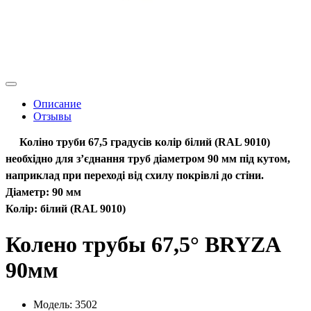
Описание
Отзывы
Коліно труби 67,5 градусів колір білий (RAL 9010)
необхідно для з’єднання труб діаметром
90 мм
під кутом,
наприклад при переході від схилу покрівлі до стіни.
Діаметр:
90 мм
Колір: білий (RAL 9010)
Колено трубы 67,5° BRYZA
90мм
Модель:
3502