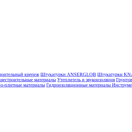
роительный крепеж
Штукатурки ANSERGLOB
Штукатурки K
щестроительные материалы
Утеплитель и звукоизоляция
Грунтов
но-плитные материалы
Гидроизоляционные материалы
Инструм