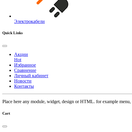
Электрокабели
Quick Links
Акции
Hot
Избранное
Сравнение
Личный кабинет
Новости
Контакты
Place here any module, widget, design or HTML. for example menu, 
Cart