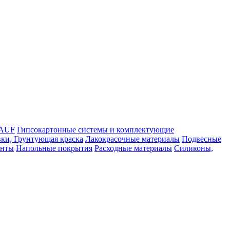
NAUF
Гипсокартонные системы и комплектующие
ки, Грунтующая краска
Лакокрасочные материалы
Подвесные
енты
Напольные покрытия
Расходные материалы
Силиконы,