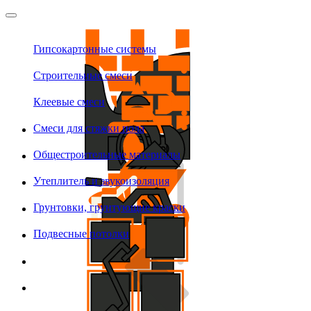
Гипсокартонные системы
Строительные смеси
Клеевые смеси
Смеси для стяжки пола
Общестроительные материалы
Утеплитель и звукоизоляция
Грунтовки, грунтующие краски
Подвесные потолки