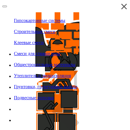
Гипсокартонные системы
Строительные смеси
Клеевые смеси
Смеси для стяжки пола
Общестроительные материалы
Утеплитель и звукоизоляция
Грунтовки, грунтующие краски
Подвесные потолки