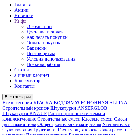
Главная
Акции
Новинки
Инфо
О компании
Доставка и оплата
Как делать покупки
Оплата покупок
Вакансии
Поставщикам
Условия использования
Правила работы
Статьи
Личный кабинет
Калькулятор
Контакты
Все категории
Все категории
КРАСКА ВОДОЭМУЛЬСИОННАЯ ALPINA
Строительный крепеж
Штукатурки ANSERGLOB
Штукатурки KNAUF
Гипсокартонные системы и
комплектующие
Строительные смеси
Клеевые смеси
Смеси
для стяжки пола
Общестроительные материалы
Утеплитель и
звукоизоляция
Грунтовки, Грунтующая краска
Лакокрасочные