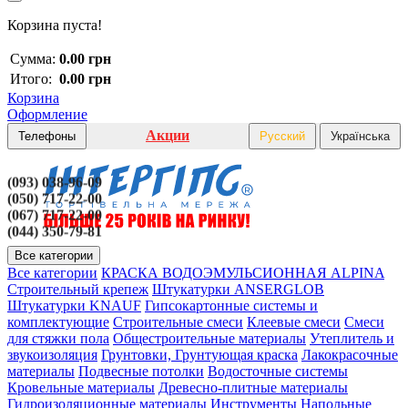
Корзина пуста!
Сумма:
0.00 грн
Итого:
0.00 грн
Корзина
Оформление
Акции
Телефоны
Русский
Українська
(093) 038-96-09
(050) 717-22-00
(067) 717-22-00
(044) 350-79-81
Все категории
Все категории
КРАСКА ВОДОЭМУЛЬСИОННАЯ ALPINA
Строительный крепеж
Штукатурки ANSERGLOB
Штукатурки KNAUF
Гипсокартонные системы и
комплектующие
Строительные смеси
Клеевые смеси
Смеси
для стяжки пола
Общестроительные материалы
Утеплитель и
звукоизоляция
Грунтовки, Грунтующая краска
Лакокрасочные
материалы
Подвесные потолки
Водосточные системы
Кровельные материалы
Древесно-плитные материалы
Гидроизоляционные материалы
Инструменты
Напольные