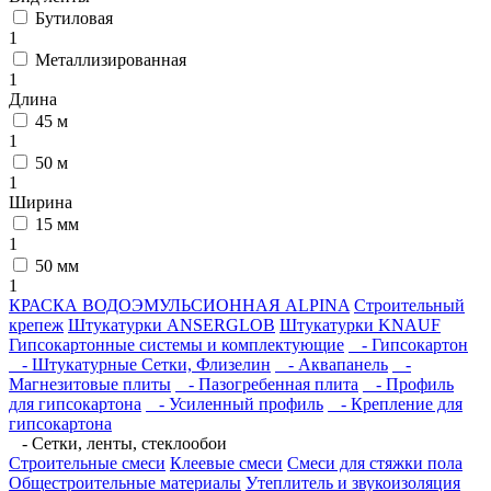
Бутиловая
1
Металлизированная
1
Длина
45 м
1
50 м
1
Ширина
15 мм
1
50 мм
1
КРАСКА ВОДОЭМУЛЬСИОННАЯ ALPINA
Строительный
крепеж
Штукатурки ANSERGLOB
Штукатурки KNAUF
Гипсокартонные системы и комплектующие
- Гипсокартон
- Штукатурные Сетки, Флизелин
- Аквапанель
-
Магнезитовые плиты
- Пазогребенная плита
- Профиль
для гипсокартона
- Усиленный профиль
- Крепление для
гипсокартона
- Сетки, ленты, стеклообои
Строительные смеси
Клеевые смеси
Смеси для стяжки пола
Общестроительные материалы
Утеплитель и звукоизоляция