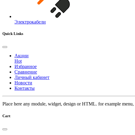
Электрокабели
Quick Links
Акции
Hot
Избранное
Сравнение
Личный кабинет
Новости
Контакты
Place here any module, widget, design or HTML. for example menu, 
Cart