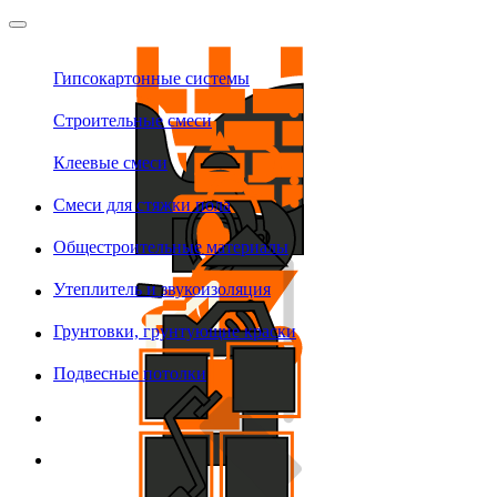
Гипсокартонные системы
Строительные смеси
Клеевые смеси
Смеси для стяжки пола
Общестроительные материалы
Утеплитель и звукоизоляция
Грунтовки, грунтующие краски
Подвесные потолки