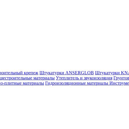
роительный крепеж
Штукатурки ANSERGLOB
Штукатурки K
щестроительные материалы
Утеплитель и звукоизоляция
Грунтов
но-плитные материалы
Гидроизоляционные материалы
Инструм