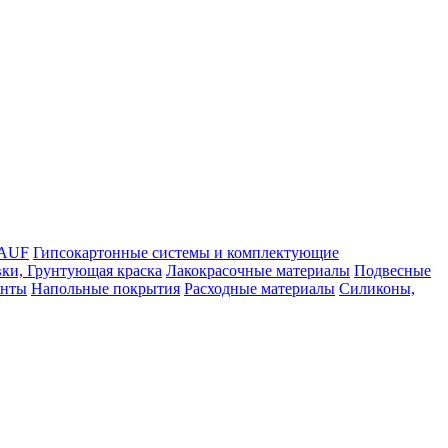
NAUF
Гипсокартонные системы и комплектующие
ки, Грунтующая краска
Лакокрасочные материалы
Подвесные
енты
Напольные покрытия
Расходные материалы
Силиконы,