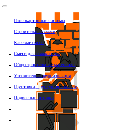
Гипсокартонные системы
Строительные смеси
Клеевые смеси
Смеси для стяжки пола
Общестроительные материалы
Утеплитель и звукоизоляция
Грунтовки, грунтующие краски
Подвесные потолки