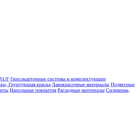
NAUF
Гипсокартонные системы и комплектующие
ки, Грунтующая краска
Лакокрасочные материалы
Подвесные
енты
Напольные покрытия
Расходные материалы
Силиконы,