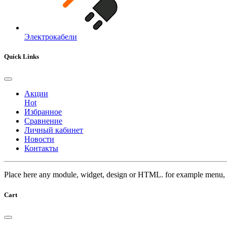
Электрокабели
Quick Links
Акции
Hot
Избранное
Сравнение
Личный кабинет
Новости
Контакты
Place here any module, widget, design or HTML. for example menu, 
Cart