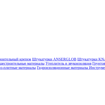
роительный крепеж
Штукатурки ANSERGLOB
Штукатурки K
щестроительные материалы
Утеплитель и звукоизоляция
Грунтов
но-плитные материалы
Гидроизоляционные материалы
Инструм