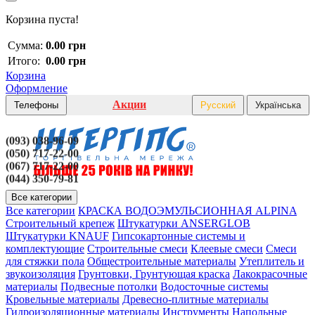
Корзина пуста!
Сумма:
0.00 грн
Итого:
0.00 грн
Корзина
Оформление
Акции
Телефоны
Русский
Українська
(093) 038-96-09
(050) 717-22-00
(067) 717-22-00
(044) 350-79-81
Все категории
Все категории
КРАСКА ВОДОЭМУЛЬСИОННАЯ ALPINA
Строительный крепеж
Штукатурки ANSERGLOB
Штукатурки KNAUF
Гипсокартонные системы и
комплектующие
Строительные смеси
Клеевые смеси
Смеси
для стяжки пола
Общестроительные материалы
Утеплитель и
звукоизоляция
Грунтовки, Грунтующая краска
Лакокрасочные
материалы
Подвесные потолки
Водосточные системы
Кровельные материалы
Древесно-плитные материалы
Гидроизоляционные материалы
Инструменты
Напольные