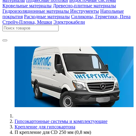
материалы
Подвесные потолки
Водосточные системы
Кровельные материалы
Древесно-плитные материалы
Гидроизоляционные материалы
Инструменты
Напольные
покрытия
Расходные материалы
Силиконы, Герметики, Пена
Стрейч-Пленка, Мешки
Электрокабели
Гипсокартонные системы и комплектующие
Крепление для гипсокартона
П крепление для СD 250 мм (0,8 мм)