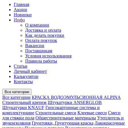
Главная
Акции
Новинки
Инфо
О компании
Доставка и оплата
Как делать покупки
Оплата покупок
Вакансии
Поставщикам
Условия использования
Правила работы
Статьи
Личный кабинет
Калькулятор
Контакты
Все категории
Все категории
КРАСКА ВОДОЭМУЛЬСИОННАЯ ALPINA
Строительный крепеж
Штукатурки ANSERGLOB
Штукатурки KNAUF
Гипсокартонные системы и
комплектующие
Строительные смеси
Клеевые смеси
Смеси
для стяжки пола
Общестроительные материалы
Утеплитель и
звукоизоляция
Грунтовки, Грунтующая краска
Лакокрасочные