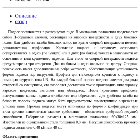
Описание
обзор
Подвес поставляется в развернутом виде. В монтажном положении представляет
собой П-образный элемент, состоящий из опорной поверхности и двух боковых
полос. Для удобства загиба боковых полос по краям опорной поверхности имеется
дополнительная перфорация. Крепление подвеса к несущему основанию
осуществляется в одной (по центру) или в двух (по бокам) точках в зависимости от
основания и типа крепежного изделия. Для этого на опорной поверхности подвеса
предусмотрены три отверстия. Два по бокам и одно овальное по центру. Опорная
поверхность имеет дополнительные ребра жесткости, обеспечивающие устойчивость
формы подвеса под нагрузкой. Профиль для гипсокартона крепится к подвесу с
помощью шурупов типа LN. На каждой боковой полосе подвеса имеется два ряда
отверстий со смещением, что позволяет достаточно точно производить нивелировку
каркасов подвесных потолков или облицовок. После крепления профилей,
выступающие концы подвеса отгибаются или обрезаются. Для удобства загиба на
боковых полосах подвеса могут быть предусмотрены симметричные вырезанные
угловые пазы. Прямые подвесы могут отличаться по форме и конфигурации при
этом должно выполняться главное требование – обеспечение требуемой несущей
способности. Габаритные размеры в монтажном положении: 60х30х125 мм.
Изготовлен из оцинкованной стали толщиной 0,8 мм. Несущая способность прямого
подвеса составляет 0,40 кН или 40 кг.
Область применения