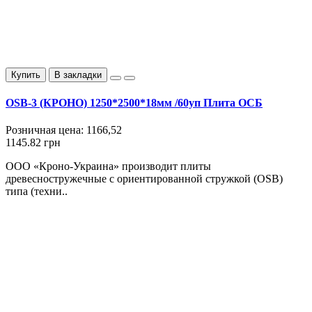
Купить
В закладки
OSB-3 (КРОНО) 1250*2500*18мм /60уп Плита ОСБ
Розничная цена:
1166,52
1145.82 грн
ООО «Кроно-Украина» производит плиты
древесностружечные с ориентированной стружкой (OSB)
типа (техни..