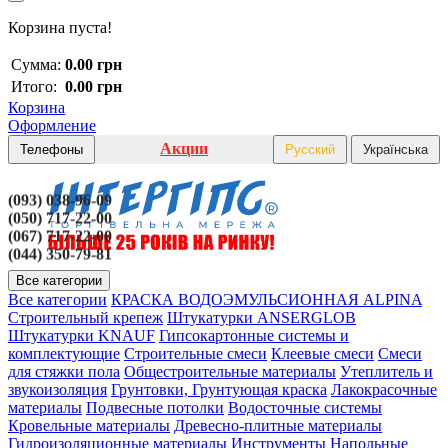
Корзина пуста!
Сумма:
0.00 грн
Итого:
0.00 грн
Корзина
Оформление
Акции
Телефоны
Русский
Українська
(093) 038-96-09
(050) 717-22-00
(067) 717-22-00
(044) 350-79-81
Все категории
Все категории
КРАСКА ВОДОЭМУЛЬСИОННАЯ ALPINA
Строительный крепеж
Штукатурки ANSERGLOB
Штукатурки KNAUF
Гипсокартонные системы и
комплектующие
Строительные смеси
Клеевые смеси
Смеси
для стяжки пола
Общестроительные материалы
Утеплитель и
звукоизоляция
Грунтовки, Грунтующая краска
Лакокрасочные
материалы
Подвесные потолки
Водосточные системы
Кровельные материалы
Древесно-плитные материалы
Гидроизоляционные материалы
Инструменты
Напольные