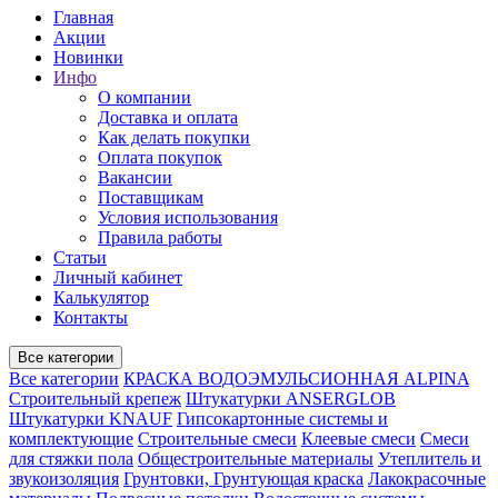
Главная
Акции
Новинки
Инфо
О компании
Доставка и оплата
Как делать покупки
Оплата покупок
Вакансии
Поставщикам
Условия использования
Правила работы
Статьи
Личный кабинет
Калькулятор
Контакты
Все категории
Все категории
КРАСКА ВОДОЭМУЛЬСИОННАЯ ALPINA
Строительный крепеж
Штукатурки ANSERGLOB
Штукатурки KNAUF
Гипсокартонные системы и
комплектующие
Строительные смеси
Клеевые смеси
Смеси
для стяжки пола
Общестроительные материалы
Утеплитель и
звукоизоляция
Грунтовки, Грунтующая краска
Лакокрасочные