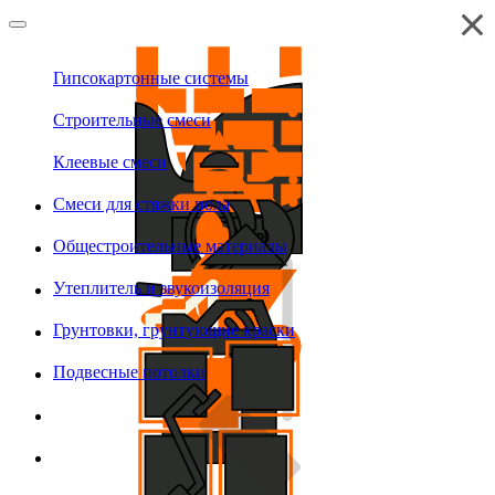
Гипсокартонные системы
Строительные смеси
Клеевые смеси
Смеси для стяжки пола
Общестроительные материалы
Утеплитель и звукоизоляция
Грунтовки, грунтующие краски
Подвесные потолки