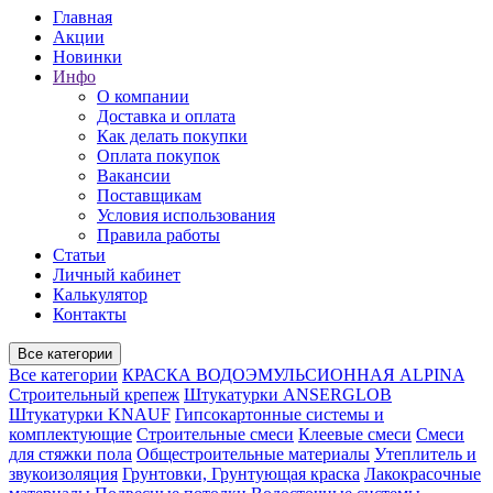
Главная
Акции
Новинки
Инфо
О компании
Доставка и оплата
Как делать покупки
Оплата покупок
Вакансии
Поставщикам
Условия использования
Правила работы
Статьи
Личный кабинет
Калькулятор
Контакты
Все категории
Все категории
КРАСКА ВОДОЭМУЛЬСИОННАЯ ALPINA
Строительный крепеж
Штукатурки ANSERGLOB
Штукатурки KNAUF
Гипсокартонные системы и
комплектующие
Строительные смеси
Клеевые смеси
Смеси
для стяжки пола
Общестроительные материалы
Утеплитель и
звукоизоляция
Грунтовки, Грунтующая краска
Лакокрасочные