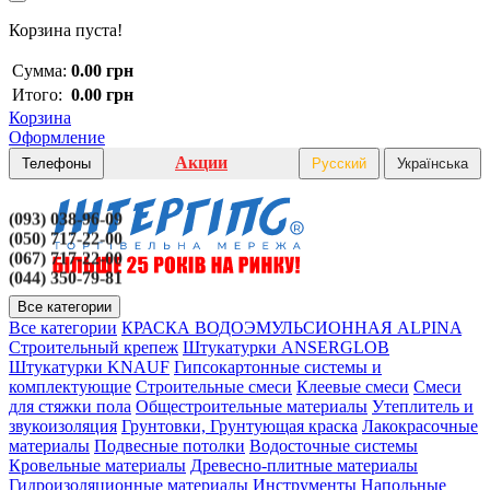
Корзина пуста!
Сумма:
0.00 грн
Итого:
0.00 грн
Корзина
Оформление
Акции
Телефоны
Русский
Українська
(093) 038-96-09
(050) 717-22-00
(067) 717-22-00
(044) 350-79-81
Все категории
Все категории
КРАСКА ВОДОЭМУЛЬСИОННАЯ ALPINA
Строительный крепеж
Штукатурки ANSERGLOB
Штукатурки KNAUF
Гипсокартонные системы и
комплектующие
Строительные смеси
Клеевые смеси
Смеси
для стяжки пола
Общестроительные материалы
Утеплитель и
звукоизоляция
Грунтовки, Грунтующая краска
Лакокрасочные
материалы
Подвесные потолки
Водосточные системы
Кровельные материалы
Древесно-плитные материалы
Гидроизоляционные материалы
Инструменты
Напольные