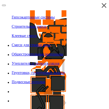
Гипсокартонные системы
Строительные смеси
Клеевые смеси
Смеси для стяжки пола
Общестроительные материалы
Утеплитель и звукоизоляция
Грунтовки, грунтующие краски
Подвесные потолки