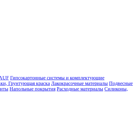
NAUF
Гипсокартонные системы и комплектующие
ки, Грунтующая краска
Лакокрасочные материалы
Подвесные
енты
Напольные покрытия
Расходные материалы
Силиконы,