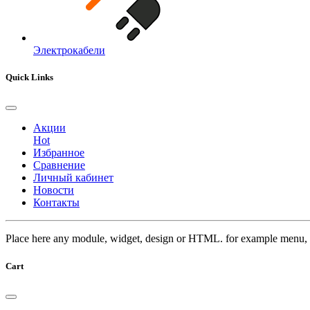
Электрокабели
Quick Links
Акции
Hot
Избранное
Сравнение
Личный кабинет
Новости
Контакты
Place here any module, widget, design or HTML. for example menu, 
Cart