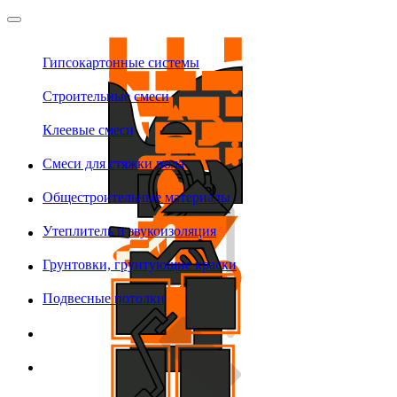
Гипсокартонные системы
Строительные смеси
Клеевые смеси
Смеси для стяжки пола
Общестроительные материалы
Утеплитель и звукоизоляция
Грунтовки, грунтующие краски
Подвесные потолки