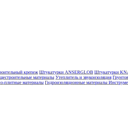
роительный крепеж
Штукатурки ANSERGLOB
Штукатурки K
щестроительные материалы
Утеплитель и звукоизоляция
Грунтов
но-плитные материалы
Гидроизоляционные материалы
Инструм