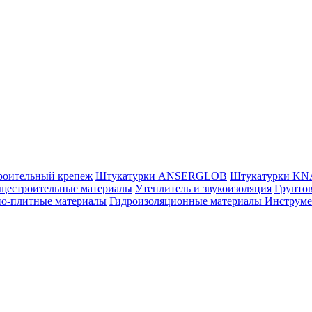
роительный крепеж
Штукатурки ANSERGLOB
Штукатурки K
щестроительные материалы
Утеплитель и звукоизоляция
Грунтов
но-плитные материалы
Гидроизоляционные материалы
Инструм