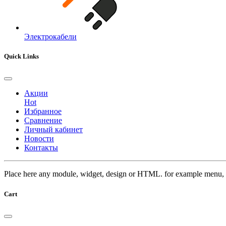
Электрокабели
Quick Links
Акции
Hot
Избранное
Сравнение
Личный кабинет
Новости
Контакты
Place here any module, widget, design or HTML. for example menu, 
Cart