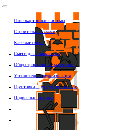
Гипсокартонные системы
Строительные смеси
Клеевые смеси
Смеси для стяжки пола
Общестроительные материалы
Утеплитель и звукоизоляция
Грунтовки, грунтующие краски
Подвесные потолки