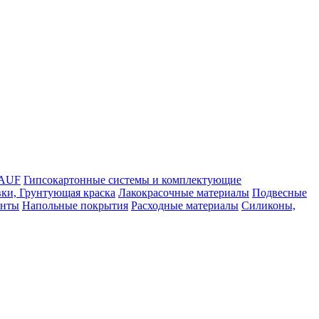
NAUF
Гипсокартонные системы и комплектующие
ки, Грунтующая краска
Лакокрасочные материалы
Подвесные
енты
Напольные покрытия
Расходные материалы
Силиконы,