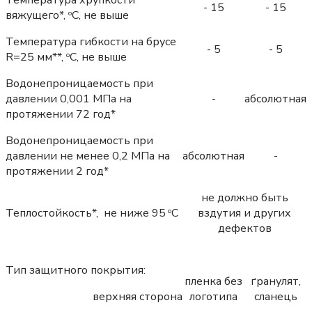
- 15
- 15
вяжущего*,
С, не выше
о
Температура гибкости на брусе
- 5
- 5
R=25 мм**,
С, не выше
о
Водонепроницаемость при
давлении 0,001 МПа на
-
абсолютная
протяжении 72 год*
Водонепроницаемость при
давлении не менее 0,2 МПа на
абсолютная
-
протяжении 2 год*
не должно быть
Теплостойкость*, не ниже 95
С
вздутия и других
о
дефектов
Тип защитного покрытия:
пленка без
ґранулят,
верхняя сторона
логотипа
сланець