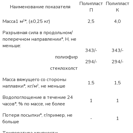
Полипласт
Полипласт
Наименование показателя
П
К
Масса1 м
*, (±0,25 кг)
2,5
4,0
2
Разрывная сила в продольном/
поперечном направлении*, Н, не
меньше:
343/-
343/-
полиэфир
294/-
294/-
стеклохолст
Масса вяжущего со стороны
1,5
1,5
наплавки*, кг/м
, не меньше
2
Водопоглощение в течение 24
1
1
часов*, % по массе, не более
Потеря посыпки*, г/пример, не
-
1
больше
Температура хрупкости