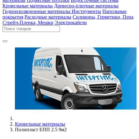
материалы
Подвесные потолки
Водосточные системы
Кровельные материалы
Древесно-плитные материалы
Гидроизоляционные материалы
Инструменты
Напольные
покрытия
Расходные материалы
Силиконы, Герметики, Пена
Стрейч-Пленка, Мешки
Электрокабели
Кровельные материалы
Полипласт ЕПП 2.5 9м2