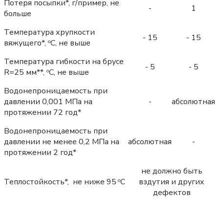
Потеря посыпки*, г/пример, не
-
1
больше
Температура хрупкости
- 15
- 15
вяжущего*,
С, не выше
о
Температура гибкости на брусе
- 5
- 5
R=25 мм**,
С, не выше
о
Водонепроницаемость при
давлении 0,001 МПа на
-
абсолютная
протяжении 72 год*
Водонепроницаемость при
давлении не менее 0,2 МПа на
абсолютная
-
протяжении 2 год*
не должно быть
Теплостойкость*, не ниже 95
С
вздутия и других
о
дефектов