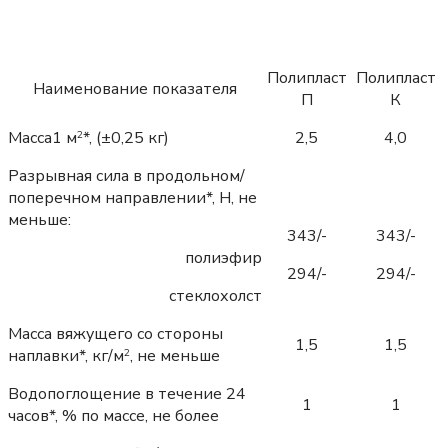
Полипласт
Полипласт
Наименование показателя
П
К
Масса1 м
*, (±0,25 кг)
2,5
4,0
2
Разрывная сила в продольном/
поперечном направлении*, Н, не
меньше:
343/-
343/-
полиэфир
294/-
294/-
стеклохолст
Масса вяжущего со стороны
1,5
1,5
наплавки*, кг/м
, не меньше
2
Водопоглощение в течение 24
1
1
часов*, % по массе, не более