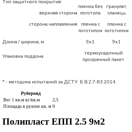
Тип защитного покрытия:
пленка без
ґранулят,
верхняя сторона
логотипа
сланець
сторона наплавления
пленка с
пленка с
логотипом
логотипом
Длина / ширина, м
9х1
9х1
термоусадочный
Упаковка поддона
прозрачный пакет
* - методика испытаний за ДСТУ Б В.2.7-83:2014.
Рубероид
Вес 1 кв.м кг/кв.м
2,5
Площадь в рулоне кв. м
9
Полипласт ЕПП 2.5 9м2