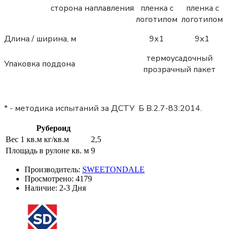
сторона наплавления
пленка с
пленка с
логотипом
логотипом
Длина / ширина, м
9х1
9х1
термоусадочный
Упаковка поддона
прозрачный пакет
* - методика испытаний за ДСТУ Б В.2.7-83:2014.
Рубероид
Вес 1 кв.м кг/кв.м
2,5
Площадь в рулоне кв. м
9
Производитель:
SWEETONDALE
Просмотрено:
4179
Наличие:
2-3 Дня