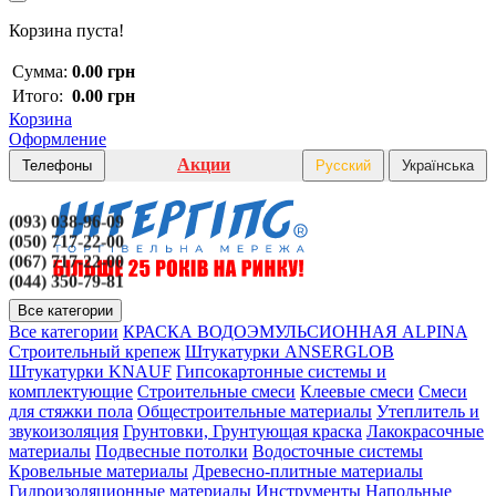
Корзина пуста!
Сумма:
0.00 грн
Итого:
0.00 грн
Корзина
Оформление
Акции
Телефоны
Русский
Українська
(093) 038-96-09
(050) 717-22-00
(067) 717-22-00
(044) 350-79-81
Все категории
Все категории
КРАСКА ВОДОЭМУЛЬСИОННАЯ ALPINA
Строительный крепеж
Штукатурки ANSERGLOB
Штукатурки KNAUF
Гипсокартонные системы и
комплектующие
Строительные смеси
Клеевые смеси
Смеси
для стяжки пола
Общестроительные материалы
Утеплитель и
звукоизоляция
Грунтовки, Грунтующая краска
Лакокрасочные
материалы
Подвесные потолки
Водосточные системы
Кровельные материалы
Древесно-плитные материалы
Гидроизоляционные материалы
Инструменты
Напольные