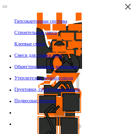
Гипсокартонные системы
Строительные смеси
Клеевые смеси
Смеси для стяжки пола
Общестроительные материалы
Утеплитель и звукоизоляция
Грунтовки, грунтующие краски
Подвесные потолки