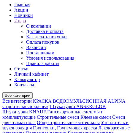
Главная
Акции
Новинки
Инфо
О компании
Доставка и оплата
Как делать покупки
Оплата покупок
Вакансии
Поставщикам
Условия использования
Правила работы
Статьи
Личный кабинет
Калькулятор
Контакты
Все категории
Все категории
КРАСКА ВОДОЭМУЛЬСИОННАЯ ALPINA
Строительный крепеж
Штукатурки ANSERGLOB
Штукатурки KNAUF
Гипсокартонные системы и
комплектующие
Строительные смеси
Клеевые смеси
Смеси
для стяжки пола
Общестроительные материалы
Утеплитель и
звукоизоляция
Грунтовки, Грунтующая краска
Лакокрасочные