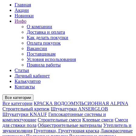
Главная
Акции
Новинки
Инфо
О компании
Доставка и оплата
Как делать покупки
Оплата покупок
Вакансии
Поставщикам
Условия использования
Правила работы
Статьи
Личный кабинет
Калькулятор
Контакты
Все категории
Все категории
КРАСКА ВОДОЭМУЛЬСИОННАЯ ALPINA
Строительный крепеж
Штукатурки ANSERGLOB
Штукатурки KNAUF
Гипсокартонные системы и
комплектующие
Строительные смеси
Клеевые смеси
Смеси
для стяжки пола
Общестроительные материалы
Утеплитель и
звукоизоляция
Грунтовки, Грунтующая краска
Лакокрасочные