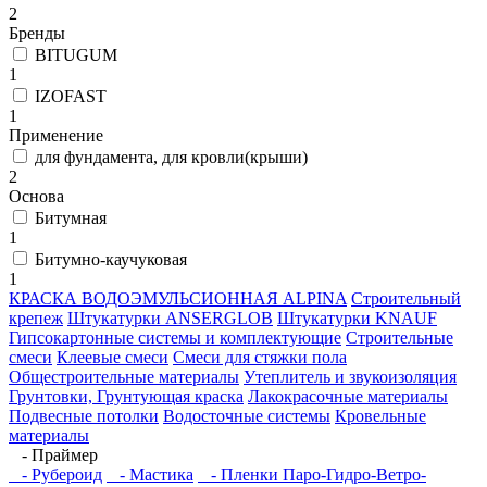
2
Бренды
BITUGUM
1
IZOFAST
1
Применение
для фундамента, для кровли(крыши)
2
Основа
Битумная
1
Битумно-каучуковая
1
КРАСКА ВОДОЭМУЛЬСИОННАЯ ALPINA
Строительный
крепеж
Штукатурки ANSERGLOB
Штукатурки KNAUF
Гипсокартонные системы и комплектующие
Строительные
смеси
Клеевые смеси
Смеси для стяжки пола
Общестроительные материалы
Утеплитель и звукоизоляция
Грунтовки, Грунтующая краска
Лакокрасочные материалы
Подвесные потолки
Водосточные системы
Кровельные
материалы
- Праймер
- Рубероид
- Мастика
- Пленки Паро-Гидро-Ветро-