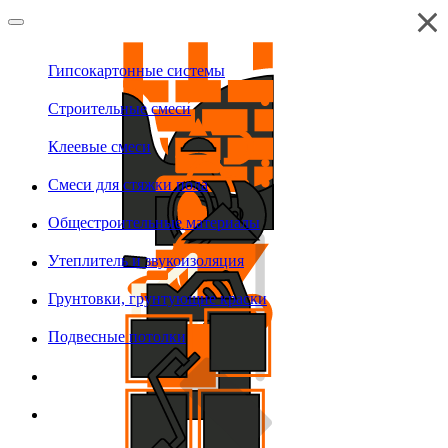
Гипсокартонные системы
Строительные смеси
Клеевые смеси
Смеси для стяжки пола
Общестроительные материалы
Утеплитель и звукоизоляция
Грунтовки, грунтующие краски
Подвесные потолки