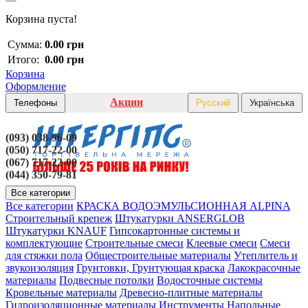
Корзина пуста!
Сумма:
0.00 грн
Итого:
0.00 грн
Корзина
Оформление
Акции
Телефоны
Русский
Українська
(093) 038-96-09
(050) 717-22-00
(067) 717-22-00
(044) 350-79-81
Все категории
Все категории
КРАСКА ВОДОЭМУЛЬСИОННАЯ ALPINA
Строительный крепеж
Штукатурки ANSERGLOB
Штукатурки KNAUF
Гипсокартонные системы и
комплектующие
Строительные смеси
Клеевые смеси
Смеси
для стяжки пола
Общестроительные материалы
Утеплитель и
звукоизоляция
Грунтовки, Грунтующая краска
Лакокрасочные
материалы
Подвесные потолки
Водосточные системы
Кровельные материалы
Древесно-плитные материалы
Гидроизоляционные материалы
Инструменты
Напольные