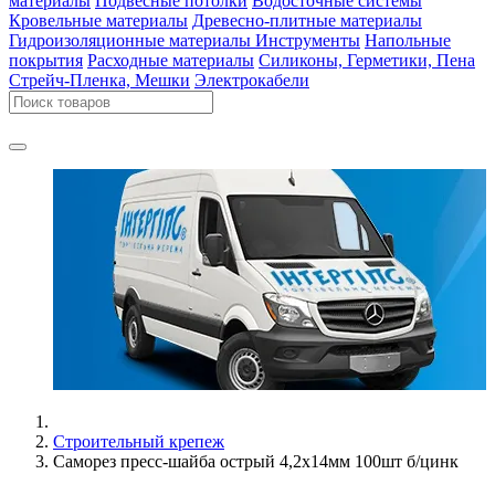
материалы
Подвесные потолки
Водосточные системы
Кровельные материалы
Древесно-плитные материалы
Гидроизоляционные материалы
Инструменты
Напольные
покрытия
Расходные материалы
Силиконы, Герметики, Пена
Стрейч-Пленка, Мешки
Электрокабели
Строительный крепеж
Саморез пресс-шайба острый 4,2x14мм 100шт б/цинк