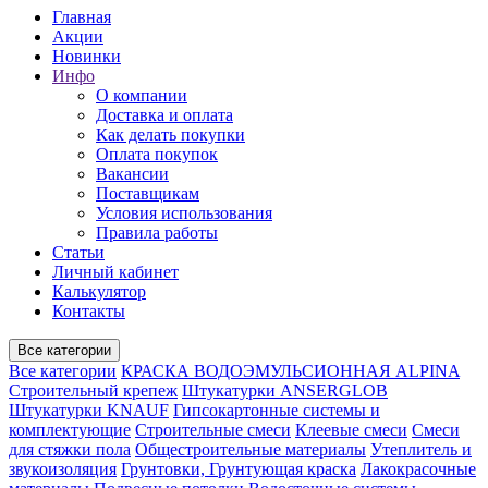
Главная
Акции
Новинки
Инфо
О компании
Доставка и оплата
Как делать покупки
Оплата покупок
Вакансии
Поставщикам
Условия использования
Правила работы
Статьи
Личный кабинет
Калькулятор
Контакты
Все категории
Все категории
КРАСКА ВОДОЭМУЛЬСИОННАЯ ALPINA
Строительный крепеж
Штукатурки ANSERGLOB
Штукатурки KNAUF
Гипсокартонные системы и
комплектующие
Строительные смеси
Клеевые смеси
Смеси
для стяжки пола
Общестроительные материалы
Утеплитель и
звукоизоляция
Грунтовки, Грунтующая краска
Лакокрасочные