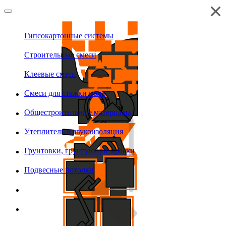
Гипсокартонные системы
Строительные смеси
Клеевые смеси
Смеси для стяжки пола
Общестроительные материалы
Утеплитель и звукоизоляция
Грунтовки, грунтующие краски
Подвесные потолки