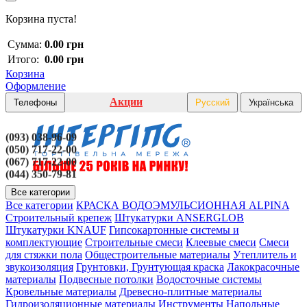
Корзина пуста!
Сумма:
0.00 грн
Итого:
0.00 грн
Корзина
Оформление
Акции
Телефоны
Русский
Українська
(093) 038-96-09
(050) 717-22-00
(067) 717-22-00
(044) 350-79-81
Все категории
Все категории
КРАСКА ВОДОЭМУЛЬСИОННАЯ ALPINA
Строительный крепеж
Штукатурки ANSERGLOB
Штукатурки KNAUF
Гипсокартонные системы и
комплектующие
Строительные смеси
Клеевые смеси
Смеси
для стяжки пола
Общестроительные материалы
Утеплитель и
звукоизоляция
Грунтовки, Грунтующая краска
Лакокрасочные
материалы
Подвесные потолки
Водосточные системы
Кровельные материалы
Древесно-плитные материалы
Гидроизоляционные материалы
Инструменты
Напольные