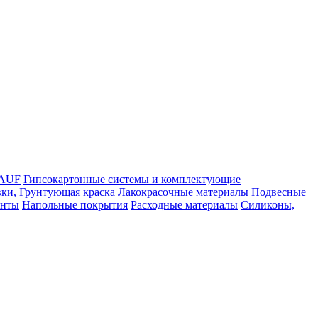
NAUF
Гипсокартонные системы и комплектующие
ки, Грунтующая краска
Лакокрасочные материалы
Подвесные
енты
Напольные покрытия
Расходные материалы
Силиконы,