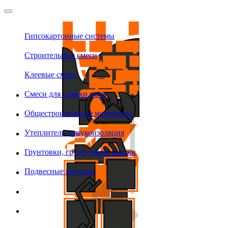
Гипсокартонные системы
Строительные смеси
Клеевые смеси
Смеси для стяжки пола
Общестроительные материалы
Утеплитель и звукоизоляция
Грунтовки, грунтующие краски
Подвесные потолки