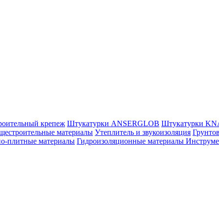
роительный крепеж
Штукатурки ANSERGLOB
Штукатурки K
щестроительные материалы
Утеплитель и звукоизоляция
Грунтов
но-плитные материалы
Гидроизоляционные материалы
Инструм