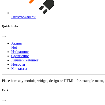
Электрокабели
Quick Links
Акции
Hot
Избранное
Сравнение
Личный кабинет
Новости
Контакты
Place here any module, widget, design or HTML. for example menu, 
Cart