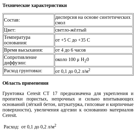
Технические характеристики
дисперсия на основе синтетических
Состав:
смол
Цвет:
светло-жёлтый
Температура
от +5 С до +35 С
основания:
Время высыхания:
от 4 до 6 часов
Сопротивление
около 100 μ Н
0
2
диффузии:
2
Расход грунтовки:
от 0,1 до 0,2 л/м
Область применения
Грунтовка Ceresit CT 17 предназначена для укрепления и
пропитки пористых, непрочных и сильно впитывающих
оснований (лёгкий бетон, штукатурка, гипсовые и кирпичные
поверхности), увеличения адгезии к основанию материалов
Ceresit.
2
Расход: от 0,1 до 0,2 л/м