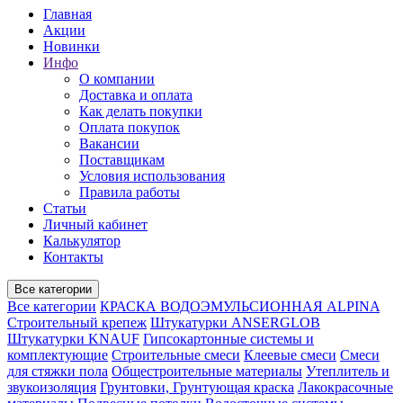
Главная
Акции
Новинки
Инфо
О компании
Доставка и оплата
Как делать покупки
Оплата покупок
Вакансии
Поставщикам
Условия использования
Правила работы
Статьи
Личный кабинет
Калькулятор
Контакты
Все категории
Все категории
КРАСКА ВОДОЭМУЛЬСИОННАЯ ALPINA
Строительный крепеж
Штукатурки ANSERGLOB
Штукатурки KNAUF
Гипсокартонные системы и
комплектующие
Строительные смеси
Клеевые смеси
Смеси
для стяжки пола
Общестроительные материалы
Утеплитель и
звукоизоляция
Грунтовки, Грунтующая краска
Лакокрасочные