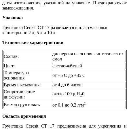
даты изготовления, указанной на упаковке. Предохранять от
замораживания.
Упаковка
Грунтовка Ceresit CT 17 разливается в пластмассовые
канистры по 2 л, 5 л и 10 л.
Технические характеристики
дисперсия на основе синтетических
Состав:
смол
Цвет:
светло-жёлтый
Температура
от +5 С до +35 С
основания:
Время высыхания:
от 4 до 6 часов
Сопротивление
около 100 μ Н
0
2
диффузии:
2
Расход грунтовки:
от 0,1 до 0,2 л/м
Область применения
Грунтовка Ceresit CT 17 предназначена для укрепления и