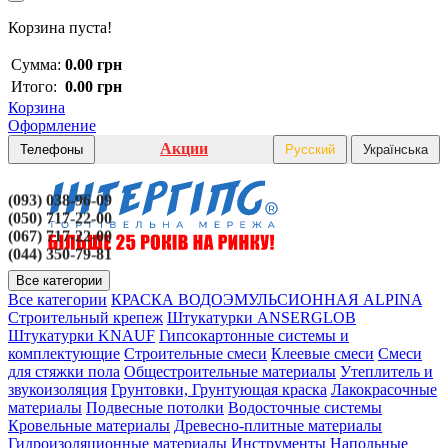
Корзина пуста!
Сумма:
0.00 грн
Итого:
0.00 грн
Корзина
Оформление
Акции
Телефоны
Русский
Українська
(093) 038-96-09
(050) 717-22-00
(067) 717-22-00
(044) 350-79-81
Все категории
Все категории
КРАСКА ВОДОЭМУЛЬСИОННАЯ ALPINA
Строительный крепеж
Штукатурки ANSERGLOB
Штукатурки KNAUF
Гипсокартонные системы и
комплектующие
Строительные смеси
Клеевые смеси
Смеси
для стяжки пола
Общестроительные материалы
Утеплитель и
звукоизоляция
Грунтовки, Грунтующая краска
Лакокрасочные
материалы
Подвесные потолки
Водосточные системы
Кровельные материалы
Древесно-плитные материалы
Гидроизоляционные материалы
Инструменты
Напольные