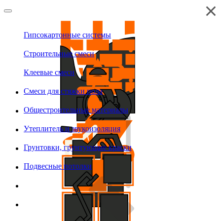
Гипсокартонные системы
Строительные смеси
Клеевые смеси
Смеси для стяжки пола
Общестроительные материалы
Утеплитель и звукоизоляция
Грунтовки, грунтующие краски
Подвесные потолки