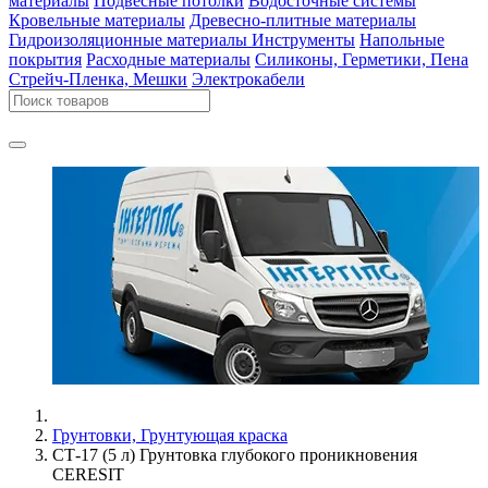
материалы
Подвесные потолки
Водосточные системы
Кровельные материалы
Древесно-плитные материалы
Гидроизоляционные материалы
Инструменты
Напольные
покрытия
Расходные материалы
Силиконы, Герметики, Пена
Стрейч-Пленка, Мешки
Электрокабели
Грунтовки, Грунтующая краска
СТ-17 (5 л) Грунтовка глубокого проникновения
CERESIT