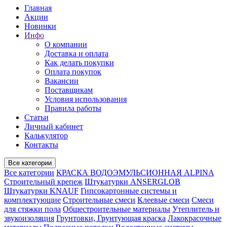
Главная
Акции
Новинки
Инфо
О компании
Доставка и оплата
Как делать покупки
Оплата покупок
Вакансии
Поставщикам
Условия использования
Правила работы
Статьи
Личный кабинет
Калькулятор
Контакты
Все категории
Все категории
КРАСКА ВОДОЭМУЛЬСИОННАЯ ALPINA
Строительный крепеж
Штукатурки ANSERGLOB
Штукатурки KNAUF
Гипсокартонные системы и
комплектующие
Строительные смеси
Клеевые смеси
Смеси
для стяжки пола
Общестроительные материалы
Утеплитель и
звукоизоляция
Грунтовки, Грунтующая краска
Лакокрасочные