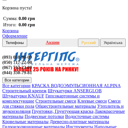
Корзина пуста!
Сумма:
0.00 грн
Итого:
0.00 грн
Корзина
Оформление
Акции
Телефоны
Русский
Українська
(093) 038-96-09
(050) 717-22-00
(067) 717-22-00
(044) 350-79-81
Все категории
Все категории
КРАСКА ВОДОЭМУЛЬСИОННАЯ ALPINA
Строительный крепеж
Штукатурки ANSERGLOB
Штукатурки KNAUF
Гипсокартонные системы и
комплектующие
Строительные смеси
Клеевые смеси
Смеси
для стяжки пола
Общестроительные материалы
Утеплитель и
звукоизоляция
Грунтовки, Грунтующая краска
Лакокрасочные
материалы
Подвесные потолки
Водосточные системы
Кровельные материалы
Древесно-плитные материалы
Гидроизоляционные материалы
Инструменты
Напольные