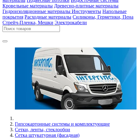
материалы
Подвесные потолки
Водосточные системы
Кровельные материалы
Древесно-плитные материалы
Гидроизоляционные материалы
Инструменты
Напольные
покрытия
Расходные материалы
Силиконы, Герметики, Пена
Стрейч-Пленка, Мешки
Электрокабели
Гипсокартонные системы и комплектующие
Сетки, ленты, стеклообои
Сетка штукатурная (фасадная)