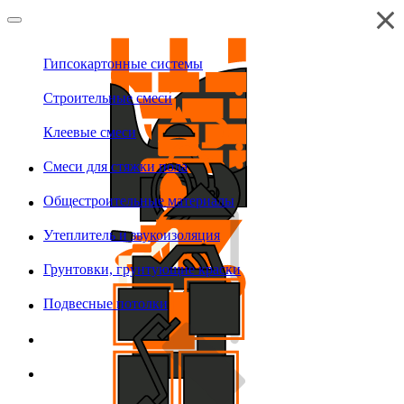
Гипсокартонные системы
Строительные смеси
Клеевые смеси
Смеси для стяжки пола
Общестроительные материалы
Утеплитель и звукоизоляция
Грунтовки, грунтующие краски
Подвесные потолки