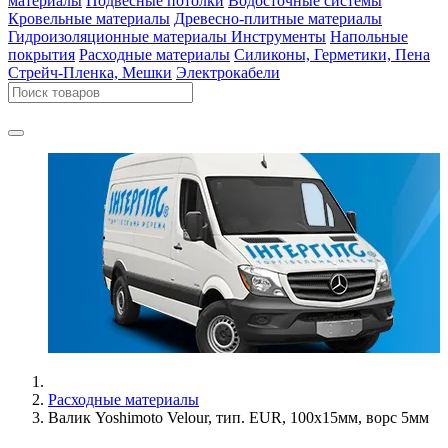
материалы
Подвесные потолки
Водосточные системы
Кровельные материалы
Древесно-плитные материалы
Гидроизоляционные материалы
Инструменты
Напольные
покрытия
Расходные материалы
Силиконы, Герметики, Пена
Стрейч-Пленка, Мешки
Электрокабели
Расходные материалы
Валик Yoshimoto Velour, тип. EUR, 100х15мм, ворс 5мм