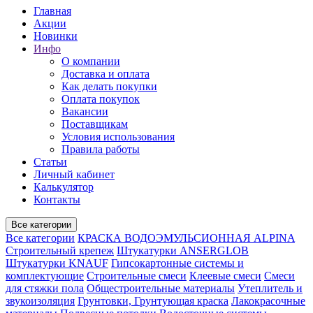
Главная
Акции
Новинки
Инфо
О компании
Доставка и оплата
Как делать покупки
Оплата покупок
Вакансии
Поставщикам
Условия использования
Правила работы
Статьи
Личный кабинет
Калькулятор
Контакты
Все категории
Все категории
КРАСКА ВОДОЭМУЛЬСИОННАЯ ALPINA
Строительный крепеж
Штукатурки ANSERGLOB
Штукатурки KNAUF
Гипсокартонные системы и
комплектующие
Строительные смеси
Клеевые смеси
Смеси
для стяжки пола
Общестроительные материалы
Утеплитель и
звукоизоляция
Грунтовки, Грунтующая краска
Лакокрасочные