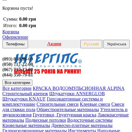
Корзина пуста!
Сумма:
0.00 грн
Итого:
0.00 грн
Корзина
Оформление
Акции
Телефоны
Русский
Українська
(093) 038-96-09
(050) 717-22-00
(067) 717-22-00
(044) 350-79-81
Все категории
Все категории
КРАСКА ВОДОЭМУЛЬСИОННАЯ ALPINA
Строительный крепеж
Штукатурки ANSERGLOB
Штукатурки KNAUF
Гипсокартонные системы и
комплектующие
Строительные смеси
Клеевые смеси
Смеси
для стяжки пола
Общестроительные материалы
Утеплитель и
звукоизоляция
Грунтовки, Грунтующая краска
Лакокрасочные
материалы
Подвесные потолки
Водосточные системы
Кровельные материалы
Древесно-плитные материалы
Гидроизоляционные материалы
Инструменты
Напольные