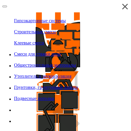
Гипсокартонные системы
Строительные смеси
Клеевые смеси
Смеси для стяжки пола
Общестроительные материалы
Утеплитель и звукоизоляция
Грунтовки, грунтующие краски
Подвесные потолки