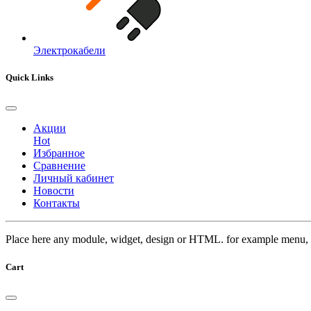
Электрокабели
Quick Links
Акции
Hot
Избранное
Сравнение
Личный кабинет
Новости
Контакты
Place here any module, widget, design or HTML. for example menu, 
Cart