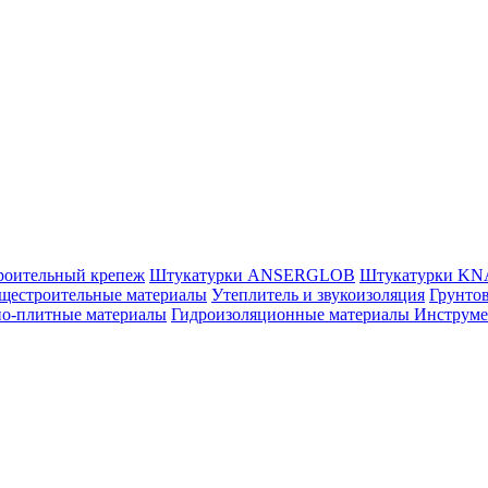
роительный крепеж
Штукатурки ANSERGLOB
Штукатурки K
щестроительные материалы
Утеплитель и звукоизоляция
Грунтов
но-плитные материалы
Гидроизоляционные материалы
Инструм