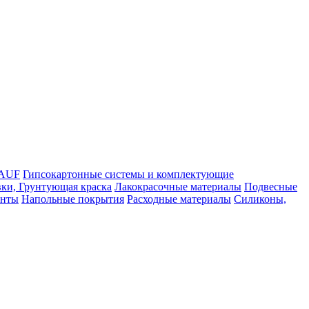
NAUF
Гипсокартонные системы и комплектующие
ки, Грунтующая краска
Лакокрасочные материалы
Подвесные
енты
Напольные покрытия
Расходные материалы
Силиконы,