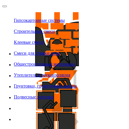
Гипсокартонные системы
Строительные смеси
Клеевые смеси
Смеси для стяжки пола
Общестроительные материалы
Утеплитель и звукоизоляция
Грунтовки, грунтующие краски
Подвесные потолки