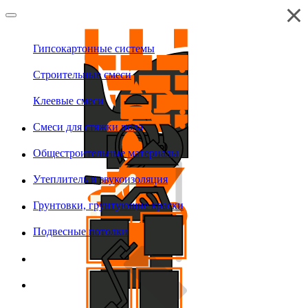
Гипсокартонные системы
Строительные смеси
Клеевые смеси
Смеси для стяжки пола
Общестроительные материалы
Утеплитель и звукоизоляция
Грунтовки, грунтующие краски
Подвесные потолки