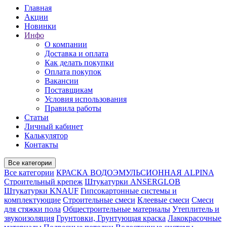
Главная
Акции
Новинки
Инфо
О компании
Доставка и оплата
Как делать покупки
Оплата покупок
Вакансии
Поставщикам
Условия использования
Правила работы
Статьи
Личный кабинет
Калькулятор
Контакты
Все категории
Все категории
КРАСКА ВОДОЭМУЛЬСИОННАЯ ALPINA
Строительный крепеж
Штукатурки ANSERGLOB
Штукатурки KNAUF
Гипсокартонные системы и
комплектующие
Строительные смеси
Клеевые смеси
Смеси
для стяжки пола
Общестроительные материалы
Утеплитель и
звукоизоляция
Грунтовки, Грунтующая краска
Лакокрасочные