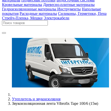
материалы
Подвесные потолки
Водосточные системы
Кровельные материалы
Древесно-плитные материалы
Гидроизоляционные материалы
Инструменты
Напольные
покрытия
Расходные материалы
Силиконы, Герметики, Пена
Стрейч-Пленка, Мешки
Электрокабели
Утеплитель и звукоизоляция
Звукоизоляционная лента Vibrofix Tape 100/6 (15м)