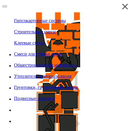
Гипсокартонные системы
Строительные смеси
Клеевые смеси
Смеси для стяжки пола
Общестроительные материалы
Утеплитель и звукоизоляция
Грунтовки, грунтующие краски
Подвесные потолки