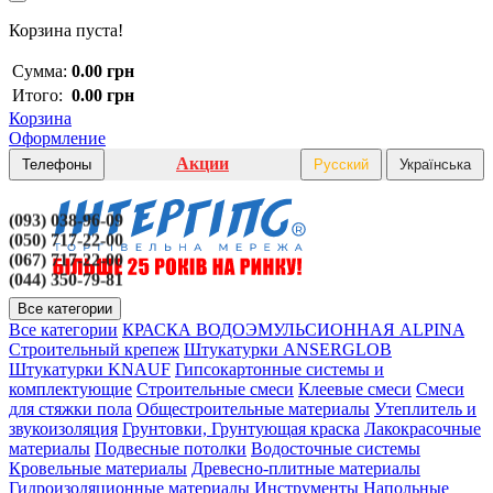
Корзина пуста!
Сумма:
0.00 грн
Итого:
0.00 грн
Корзина
Оформление
Акции
Телефоны
Русский
Українська
(093) 038-96-09
(050) 717-22-00
(067) 717-22-00
(044) 350-79-81
Все категории
Все категории
КРАСКА ВОДОЭМУЛЬСИОННАЯ ALPINA
Строительный крепеж
Штукатурки ANSERGLOB
Штукатурки KNAUF
Гипсокартонные системы и
комплектующие
Строительные смеси
Клеевые смеси
Смеси
для стяжки пола
Общестроительные материалы
Утеплитель и
звукоизоляция
Грунтовки, Грунтующая краска
Лакокрасочные
материалы
Подвесные потолки
Водосточные системы
Кровельные материалы
Древесно-плитные материалы
Гидроизоляционные материалы
Инструменты
Напольные