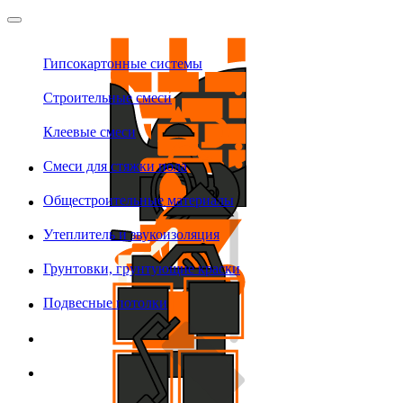
Гипсокартонные системы
Строительные смеси
Клеевые смеси
Смеси для стяжки пола
Общестроительные материалы
Утеплитель и звукоизоляция
Грунтовки, грунтующие краски
Подвесные потолки