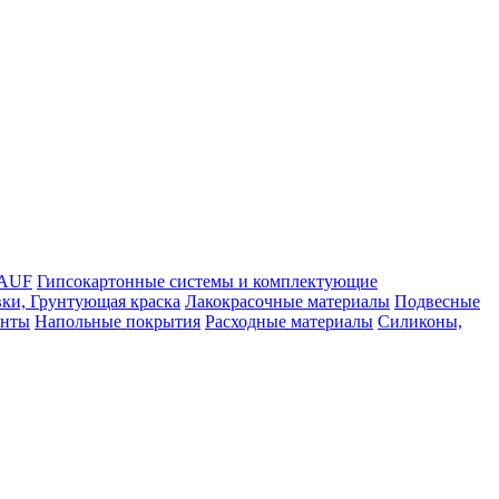
NAUF
Гипсокартонные системы и комплектующие
ки, Грунтующая краска
Лакокрасочные материалы
Подвесные
енты
Напольные покрытия
Расходные материалы
Силиконы,