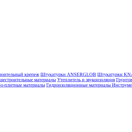
роительный крепеж
Штукатурки ANSERGLOB
Штукатурки K
щестроительные материалы
Утеплитель и звукоизоляция
Грунтов
но-плитные материалы
Гидроизоляционные материалы
Инструм