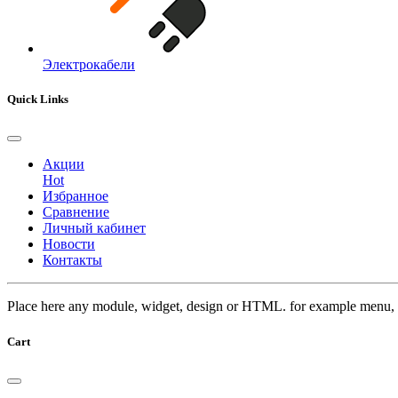
Электрокабели
Quick Links
Акции
Hot
Избранное
Сравнение
Личный кабинет
Новости
Контакты
Place here any module, widget, design or HTML. for example menu, 
Cart