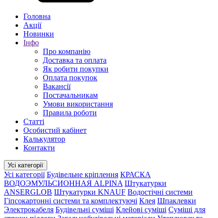
Головна
Акції
Новинки
Інфо
Про компанію
Доставка та оплата
Як робити покупки
Оплата покупок
Вакансії
Постачальникам
Умови використання
Правила роботи
Статті
Особистий кабінет
Калькулятор
Контакти
Усі категорії
Усі категорії
Будівельне кріплення
КРАСКА
ВОДОЭМУЛЬСИОННАЯ ALPINA
Штукатурки
ANSERGLOB
Штукатурки KNAUF
Водостічні системи
Гіпсокартонні системи та комплектуючі
Клея
Шпаклевки
Электрокабеля
Будівельні суміші
Клейові суміші
Суміші для