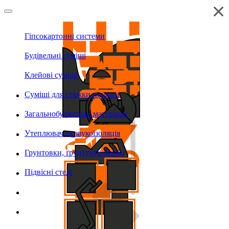
Гіпсокартонні системи
Будівельні суміші
Клейові суміші
Суміші для стяжки підлоги
Загальнобудівельні матеріали
Утеплювач та звукоізоляція
Грунтовки, ґрунтуючі фарби
Підвісні стелі