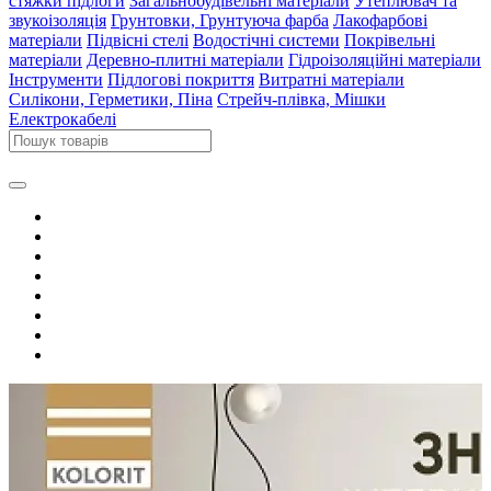
стяжки підлоги
Загальнобудівельні матеріали
Утеплювач та
звукоізоляція
Грунтовки, Грунтуюча фарба
Лакофарбові
матеріали
Підвісні стелі
Водостічні системи
Покрівельні
матеріали
Деревно-плитні матеріали
Гідроізоляційні матеріали
Інструменти
Підлогові покриття
Витратні матеріали
Силікони, Герметики, Піна
Стрейч-плівка, Мішки
Електрокабелі