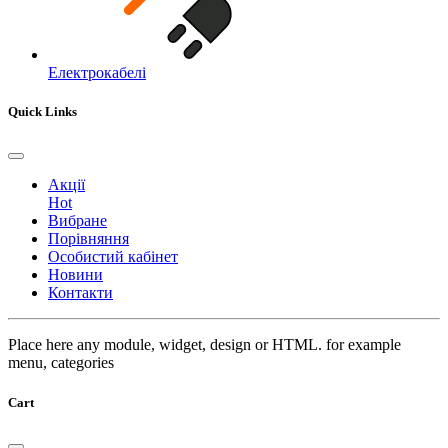
Електрокабелі
Quick Links
Акції
Hot
Вибране
Порівняння
Особистий кабінет
Новини
Контакти
Place here any module, widget, design or HTML. for example
menu, categories
Cart