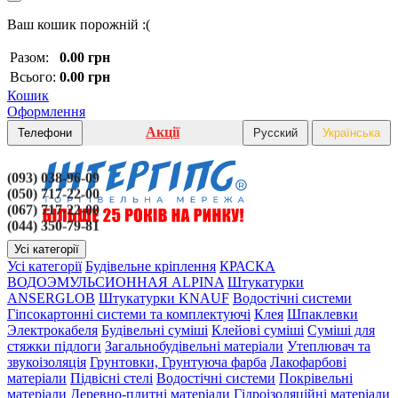
Ваш кошик порожній :(
Разом:
0.00 грн
Всього:
0.00 грн
Кошик
Оформлення
Акції
Телефони
Русский
Українська
(093) 038-96-09
(050) 717-22-00
(067) 717-22-00
(044) 350-79-81
Усі категорії
Усі категорії
Будівельне кріплення
КРАСКА
ВОДОЭМУЛЬСИОННАЯ ALPINA
Штукатурки
ANSERGLOB
Штукатурки KNAUF
Водостічні системи
Гіпсокартонні системи та комплектуючі
Клея
Шпаклевки
Электрокабеля
Будівельні суміші
Клейові суміші
Суміші для
стяжки підлоги
Загальнобудівельні матеріали
Утеплювач та
звукоізоляція
Грунтовки, Грунтуюча фарба
Лакофарбові
матеріали
Підвісні стелі
Водостічні системи
Покрівельні
матеріали
Деревно-плитні матеріали
Гідроізоляційні матеріали