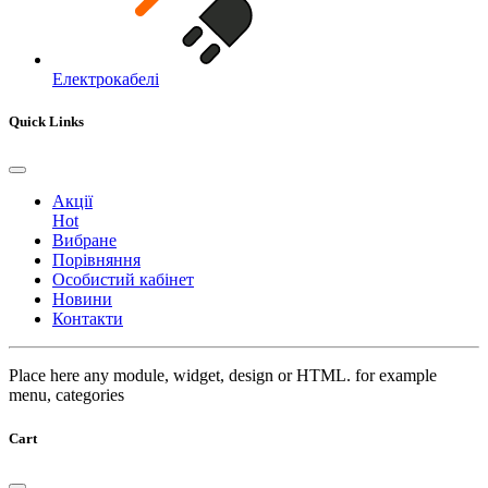
Електрокабелі
Quick Links
Акції
Hot
Вибране
Порівняння
Особистий кабінет
Новини
Контакти
Place here any module, widget, design or HTML. for example
menu, categories
Cart