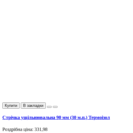
Купити
В закладки
Стрічка ущільнювальна 90 мм (30 м.п.) Термоізол
Роздрібна ціна:
331,98