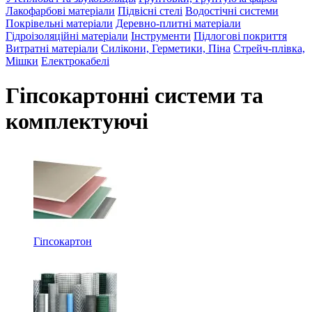
Лакофарбові матеріали
Підвісні стелі
Водостічні системи
Покрівельні матеріали
Деревно-плитні матеріали
Гідроізоляційні матеріали
Інструменти
Підлогові покриття
Витратні матеріали
Силікони, Герметики, Піна
Стрейч-плівка,
Мішки
Електрокабелі
Гіпсокартонні системи та
комплектуючі
Гіпсокартон