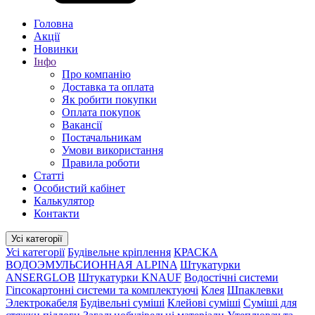
Головна
Акції
Новинки
Інфо
Про компанію
Доставка та оплата
Як робити покупки
Оплата покупок
Вакансії
Постачальникам
Умови використання
Правила роботи
Статті
Особистий кабінет
Калькулятор
Контакти
Усі категорії
Усі категорії
Будівельне кріплення
КРАСКА
ВОДОЭМУЛЬСИОННАЯ ALPINA
Штукатурки
ANSERGLOB
Штукатурки KNAUF
Водостічні системи
Гіпсокартонні системи та комплектуючі
Клея
Шпаклевки
Электрокабеля
Будівельні суміші
Клейові суміші
Суміші для