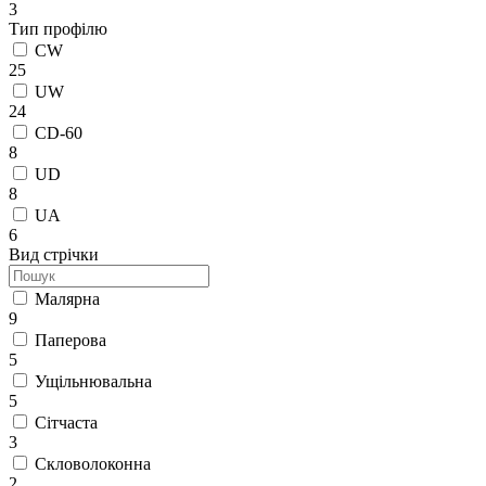
3
Тип профілю
CW
25
UW
24
CD-60
8
UD
8
UA
6
Вид стрічки
Малярна
9
Паперова
5
Ущільнювальна
5
Сітчаста
3
Скловолоконна
2