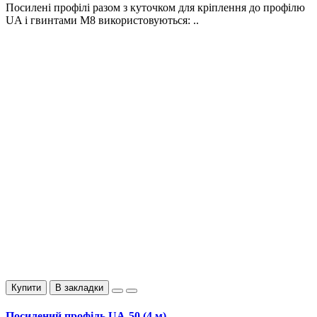
Посилені профілі разом з куточком для кріплення до профілю
UA і гвинтами М8 використовуються: ..
Купити
В закладки
Посилений профіль UA-50 (4 м)