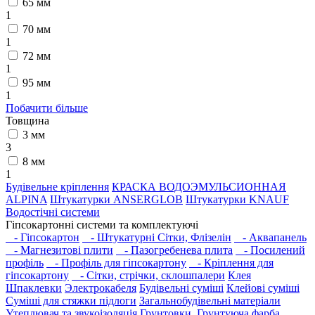
65 мм
1
70 мм
1
72 мм
1
95 мм
1
Побачити більше
Товщина
3 мм
3
8 мм
1
Будівельне кріплення
КРАСКА ВОДОЭМУЛЬСИОННАЯ
ALPINA
Штукатурки ANSERGLOB
Штукатурки KNAUF
Водостічні системи
Гіпсокартонні системи та комплектуючі
- Гіпсокартон
- Штукатурні Сітки, Флізелін
- Аквапанель
- Магнезитові плити
- Пазогребенева плита
- Посилений
профіль
- Профіль для гіпсокартону
- Кріплення для
гіпсокартону
- Сітки, стрічки, склошпалери
Клея
Шпаклевки
Электрокабеля
Будівельні суміші
Клейові суміші
Суміші для стяжки підлоги
Загальнобудівельні матеріали
Утеплювач та звукоізоляція
Грунтовки, Грунтуюча фарба