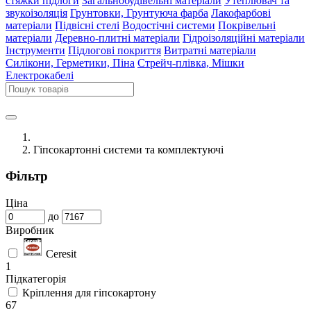
стяжки підлоги
Загальнобудівельні матеріали
Утеплювач та
звукоізоляція
Грунтовки, Грунтуюча фарба
Лакофарбові
матеріали
Підвісні стелі
Водостічні системи
Покрівельні
матеріали
Деревно-плитні матеріали
Гідроізоляційні матеріали
Інструменти
Підлогові покриття
Витратні матеріали
Силікони, Герметики, Піна
Стрейч-плівка, Мішки
Електрокабелі
Гіпсокартонні системи та комплектуючі
Фільтр
Ціна
до
Виробник
Ceresit
1
Підкатегорія
Кріплення для гіпсокартону
67