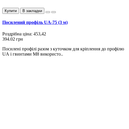
Купити
В закладки
Посилений профіль UA-75 (3 м)
Роздрібна ціна:
453,42
394.02 грн
Посилені профілі разом з куточком для кріплення до профілю
UA і гвинтами М8 використо..