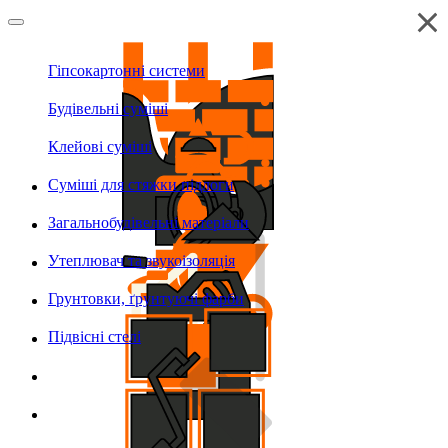
Гіпсокартонні системи
Будівельні суміші
Клейові суміші
Суміші для стяжки підлоги
Загальнобудівельні матеріали
Утеплювач та звукоізоляція
Грунтовки, ґрунтуючі фарби
Підвісні стелі