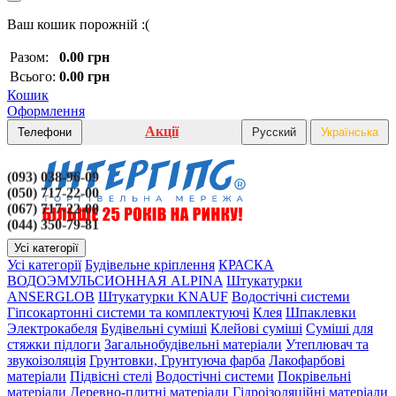
Ваш кошик порожній :(
Разом:
0.00 грн
Всього:
0.00 грн
Кошик
Оформлення
Акції
Телефони
Русский
Українська
(093) 038-96-09
(050) 717-22-00
(067) 717-22-00
(044) 350-79-81
Усі категорії
Усі категорії
Будівельне кріплення
КРАСКА
ВОДОЭМУЛЬСИОННАЯ ALPINA
Штукатурки
ANSERGLOB
Штукатурки KNAUF
Водостічні системи
Гіпсокартонні системи та комплектуючі
Клея
Шпаклевки
Электрокабеля
Будівельні суміші
Клейові суміші
Суміші для
стяжки підлоги
Загальнобудівельні матеріали
Утеплювач та
звукоізоляція
Грунтовки, Грунтуюча фарба
Лакофарбові
матеріали
Підвісні стелі
Водостічні системи
Покрівельні
матеріали
Деревно-плитні матеріали
Гідроізоляційні матеріали