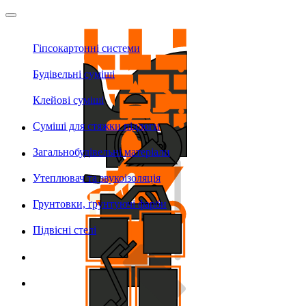
Гіпсокартонні системи
Будівельні суміші
Клейові суміші
Суміші для стяжки підлоги
Загальнобудівельні матеріали
Утеплювач та звукоізоляція
Грунтовки, ґрунтуючі фарби
Підвісні стелі