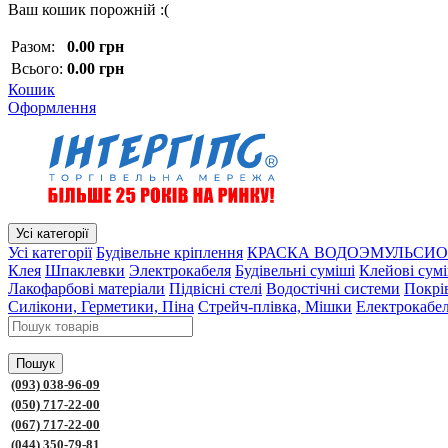
Ваш кошик порожній :(
Разом:
0.00 грн
Всього:
0.00 грн
Кошик
Оформлення
Усі категорії
Усі категорії
Будівельне кріплення
КРАСКА ВОДОЭМУЛЬСИО
Клея
Шпаклевки
Электрокабеля
Будівельні суміші
Клейові сум
Лакофарбові матеріали
Підвісні стелі
Водостічні системи
Покрів
Силікони, Герметики, Піна
Стрейч-плівка, Мішки
Електрокабел
Пошук
(093) 038-96-09
(050) 717-22-00
(067) 717-22-00
(044) 350-79-81