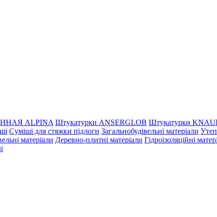
ННАЯ ALPINA
Штукатурки ANSERGLOB
Штукатурки KNAU
іші
Суміші для стяжки підлоги
Загальнобудівельні матеріали
Утеп
ельні матеріали
Деревно-плитні матеріали
Гідроізоляційні матер
і