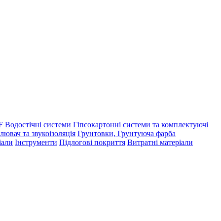
F
Водостічні системи
Гіпсокартонні системи та комплектуючі
лювач та звукоізоляція
Грунтовки, Грунтуюча фарба
іали
Інструменти
Підлогові покриття
Витратні матеріали