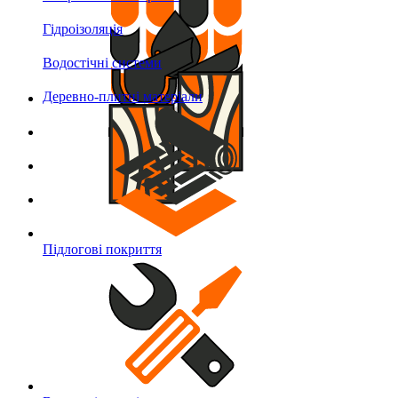
Гідроізоляція
Водостічні системи
Деревно-плитні матеріали
Підлогові покриття