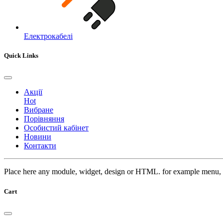
Електрокабелі
Quick Links
Акції
Hot
Вибране
Порівняння
Особистий кабінет
Новини
Контакти
Place here any module, widget, design or HTML. for example menu, 
Cart