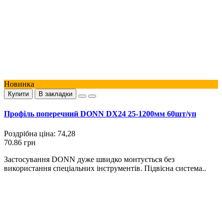
Новинка
Купити
В закладки
Профіль поперечний DONN DX24 25-1200мм 60шт/уп
Роздрібна ціна:
74,28
70.86 грн
Застосування DONN дуже швидко монтується без
використання спеціальних інструментів. Підвісна система..