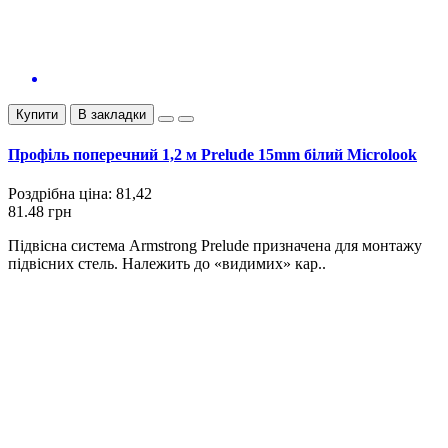
Купити
В закладки
Профіль поперечний 1,2 м Prelude 15mm білий Microlook
Роздрібна ціна:
81,42
81.48 грн
Підвісна система Armstrong Prelude призначена для монтажу
підвісних стель. Належить до «видимих» кар..