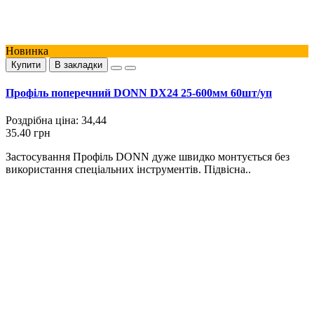
Новинка
Купити
В закладки
Профіль поперечний DONN DX24 25-600мм 60шт/уп
Роздрібна ціна:
34,44
35.40 грн
Застосування Профіль DONN дуже швидко монтується без
використання спеціальних інструментів. Підвісна..