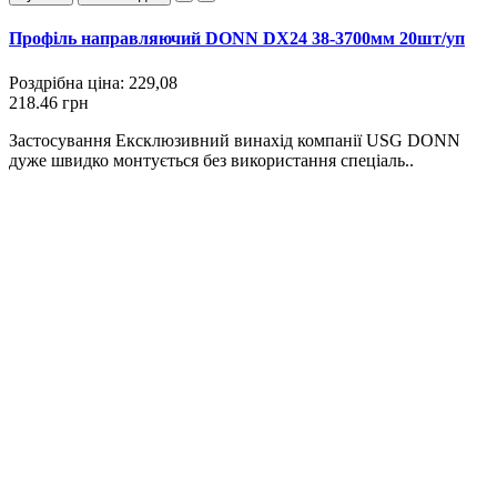
Профіль направляючий DONN DX24 38-3700мм 20шт/уп
Роздрібна ціна:
229,08
218.46 грн
Застосування Ексклюзивний винахід компанії USG DONN
дуже швидко монтується без використання спеціаль..