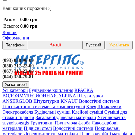
Ваш кошик порожній :(
Разом:
0.00 грн
Всього:
0.00 грн
Кошик
Оформлення
Акції
Телефони
Русский
Українська
(093) 038-96-09
(050) 717-22-00
(067) 717-22-00
(044) 350-79-81
Усі категорії
Усі категорії
Будівельне кріплення
КРАСКА
ВОДОЭМУЛЬСИОННАЯ ALPINA
Штукатурки
ANSERGLOB
Штукатурки KNAUF
Водостічні системи
Гіпсокартонні системи та комплектуючі
Клея
Шпаклевки
Электрокабеля
Будівельні суміші
Клейові суміші
Суміші для
стяжки підлоги
Загальнобудівельні матеріали
Утеплювач та
звукоізоляція
Грунтовки, Грунтуюча фарба
Лакофарбові
матеріали
Підвісні стелі
Водостічні системи
Покрівельні
матеріали
Деревно-плитні матеріали
Гідроізоляційні матеріали