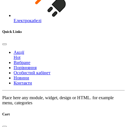
Електрокабелі
Quick Links
Акції
Hot
Вибране
Порівняння
Особистий кабінет
Новини
Контакти
Place here any module, widget, design or HTML. for example
menu, categories
Cart