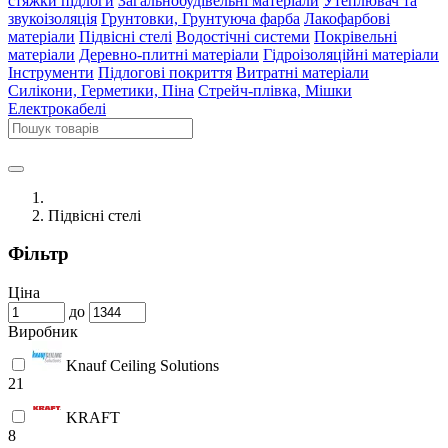
стяжки підлоги
Загальнобудівельні матеріали
Утеплювач та
звукоізоляція
Грунтовки, Грунтуюча фарба
Лакофарбові
матеріали
Підвісні стелі
Водостічні системи
Покрівельні
матеріали
Деревно-плитні матеріали
Гідроізоляційні матеріали
Інструменти
Підлогові покриття
Витратні матеріали
Силікони, Герметики, Піна
Стрейч-плівка, Мішки
Електрокабелі
Підвісні стелі
Фільтр
Ціна
до
Виробник
Knauf Сeiling Solutions
21
KRAFT
8