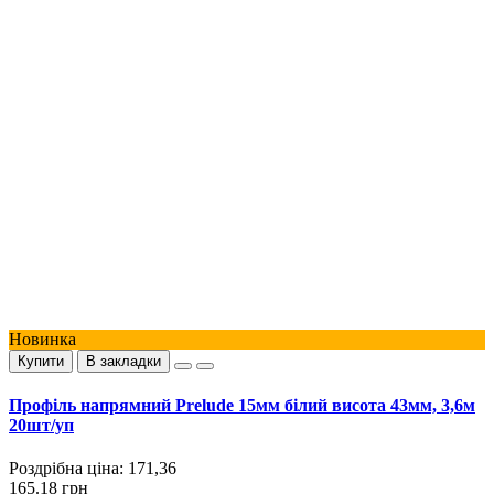
Новинка
Купити
В закладки
Профіль напрямний Prelude 15мм білий висота 43мм, 3,6м
20шт/уп
Роздрібна ціна:
171,36
165.18 грн