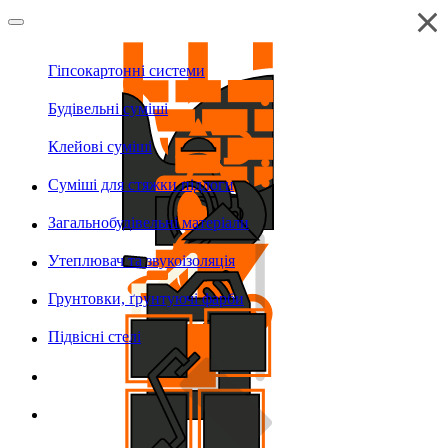
Гіпсокартонні системи
Будівельні суміші
Клейові суміші
Суміші для стяжки підлоги
Загальнобудівельні матеріали
Утеплювач та звукоізоляція
Грунтовки, ґрунтуючі фарби
Підвісні стелі