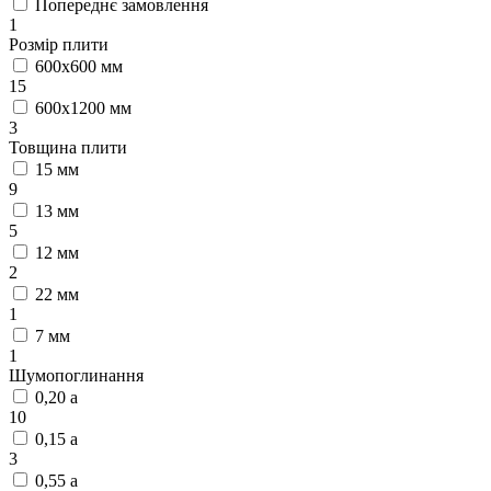
Попереднє замовлення
1
Розмір плити
600х600 мм
15
600х1200 мм
3
Товщина плити
15 мм
9
13 мм
5
12 мм
2
22 мм
1
7 мм
1
Шумопоглинання
0,20 а
10
0,15 а
3
0,55 а