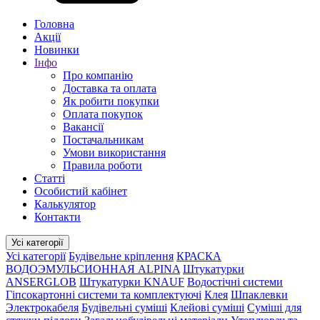
Головна
Акції
Новинки
Інфо
Про компанію
Доставка та оплата
Як робити покупки
Оплата покупок
Вакансії
Постачальникам
Умови використання
Правила роботи
Статті
Особистий кабінет
Калькулятор
Контакти
Усі категорії
Усі категорії
Будівельне кріплення
КРАСКА
ВОДОЭМУЛЬСИОННАЯ ALPINA
Штукатурки
ANSERGLOB
Штукатурки KNAUF
Водостічні системи
Гіпсокартонні системи та комплектуючі
Клея
Шпаклевки
Электрокабеля
Будівельні суміші
Клейові суміші
Суміші для