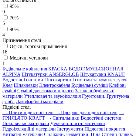
Вологостійкість
95%
9
70%
5
90%
4
Призначення стелі
Офіси, торгові приміщення
16
Медичні установи
1
Будівельне кріплення
КРАСКА ВОДОЭМУЛЬСИОННАЯ
ALPINA
Штукатурки ANSERGLOB
Штукатурки KNAUF
Водостічні системи
Гіпсокартонні системи та комплектуючі
Клея
Шпаклевки
Электрокабеля
Будівельні суміші
Клейові
суміші
Суміші для стяжки підлоги
Загальнобудівельні
матеріали
Утеплювач та звукоізоляція
Грунтовки, Грунтуюча
фарба
Лакофарбові матеріали
Підвісні стелі
- Плити підвісної стелі
- Профіль для підвісної стелі
-
ГРИЛЬЯТО KRAFT
- Світильники
Водостічні системи
Покрівельні матеріали
Деревно-плитні матеріали
Гідроізоляційні матеріали
Інструменти
Підлогові покриття
Витратні матеріали
Силікони, Герметики, Піна
Стрейч-плівка,