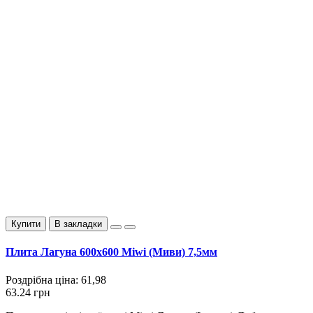
Купити
В закладки
Плита Лагуна 600х600 Miwi (Миви) 7,5мм
Роздрібна ціна:
61,98
63.24 грн