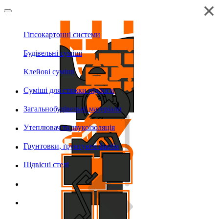
Гіпсокартонні системи
Будівельні суміші
Клейові суміші
Суміші для стяжки підлоги
Загальнобудівельні матеріали
Утеплювач та звукоізоляція
Грунтовки, ґрунтуючі фарби
Підвісні стелі