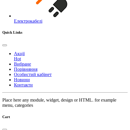
Електрокабелі
Quick Links
Акції
Hot
Вибране
Порівняння
Особистий кабінет
Новини
Контакти
Place here any module, widget, design or HTML. for example
menu, categories
Cart