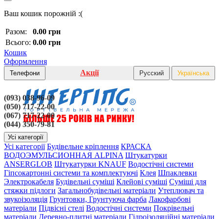
Ваш кошик порожній :(
Разом:
0.00 грн
Всього:
0.00 грн
Кошик
Оформлення
Акції
Телефони
Русский
Українська
(093) 038-96-09
(050) 717-22-00
(067) 717-22-00
(044) 350-79-81
Усі категорії
Усі категорії
Будівельне кріплення
КРАСКА
ВОДОЭМУЛЬСИОННАЯ ALPINA
Штукатурки
ANSERGLOB
Штукатурки KNAUF
Водостічні системи
Гіпсокартонні системи та комплектуючі
Клея
Шпаклевки
Электрокабеля
Будівельні суміші
Клейові суміші
Суміші для
стяжки підлоги
Загальнобудівельні матеріали
Утеплювач та
звукоізоляція
Грунтовки, Грунтуюча фарба
Лакофарбові
матеріали
Підвісні стелі
Водостічні системи
Покрівельні
матеріали
Деревно-плитні матеріали
Гідроізоляційні матеріали