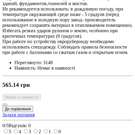
зданий, фундаментов,тоннелей и мостов.
Не рекамендуется использовать: в дождливую погоду, при
температуре окружающей среде ниже - 5 градуов (перед
использование в холодную пору завод- производитель
рекомендует сохранять материал в отапливаемом помещении).
Избегать резких ударов рулонов о землю, особонно при
критичных температурах (0 градусов).
При работе по устройству еврорубероиду необходимо
использовать спецодежду. Соблюдать правила безопасности
при работе с баллонами со сжатым газом и открытым огнем.
Переглянуто:
3148
Наявність:
Немає в наявності
565.14 грн
Немає в наявності
До порівняння
Задати питання
0/5
Відгуків: 0
5
4
3
2
1
0