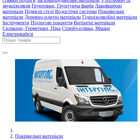
стяжки підлоги
Загальнобудівельні матеріали
Утеплювач та
звукоізоляція
Грунтовки, Грунтуюча фарба
Лакофарбові
матеріали
Підвісні стелі
Водостічні системи
Покрівельні
матеріали
Деревно-плитні матеріали
Гідроізоляційні матеріали
Інструменти
Підлогові покриття
Витратні матеріали
Силікони, Герметики, Піна
Стрейч-плівка, Мішки
Електрокабелі
Покрівельні матеріали