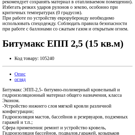
рекомендует сохранять материал в отапливаемом помещении).
Избегать резких ударов рулонов о землю, особонно при
критичных температурах (0 градусов).
При работе по устройству еврорубероиду необходимо
использовать спецодежду. Соблюдать правила безопасности
при работе с баллонами со сжатым газом и открытым огнем.
Битумакс ЕПП 2,5 (15 кв.м)
Код товару:
105240
Опис
огляд
Битумакс ЭПП-2,5- битумно-полимерный кровельный и
гидроизоляционный материал общего назначения, класса
Эконом.
-Устройство нижнего слоя мягкой кровли различной
конфигурации;
Гидроизоляция мастов, бассейнов и резервуаров, подземных
гаражей и т.п.;
Сфера применения: ремонт и устройство кровель,
Гидроизоляция бассейнов, подвалов,гаражей, козырьков