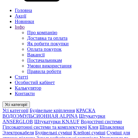
Головна
Акції
Новинки
Інфо
Про компанію
Доставка та оплата
Як робити покупки
Оплата покупок
Вакансії
Постачальникам
Умови використання
Правила роботи
Статті
Особистий кабінет
Калькулятор
Контакти
Усі категорії
Усі категорії
Будівельне кріплення
КРАСКА
ВОДОЭМУЛЬСИОННАЯ ALPINA
Штукатурки
ANSERGLOB
Штукатурки KNAUF
Водостічні системи
Гіпсокартонні системи та комплектуючі
Клея
Шпаклевки
Электрокабеля
Будівельні суміші
Клейові суміші
Суміші для