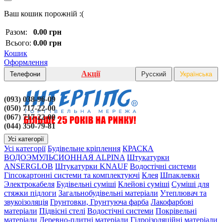
Ваш кошик порожній :(
Разом:
0.00 грн
Всього:
0.00 грн
Кошик
Оформлення
Акції
Телефони
Русский
Українська
(093) 038-96-09
(050) 717-22-00
(067) 717-22-00
(044) 350-79-81
Усі категорії
Усі категорії
Будівельне кріплення
КРАСКА
ВОДОЭМУЛЬСИОННАЯ ALPINA
Штукатурки
ANSERGLOB
Штукатурки KNAUF
Водостічні системи
Гіпсокартонні системи та комплектуючі
Клея
Шпаклевки
Электрокабеля
Будівельні суміші
Клейові суміші
Суміші для
стяжки підлоги
Загальнобудівельні матеріали
Утеплювач та
звукоізоляція
Грунтовки, Грунтуюча фарба
Лакофарбові
матеріали
Підвісні стелі
Водостічні системи
Покрівельні
матеріали
Деревно-плитні матеріали
Гідроізоляційні матеріали