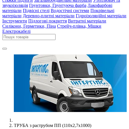
стяжки підлоги
Загальнобудівельні матеріали
Утеплювач та
звукоізоляція
Грунтовки, Грунтуюча фарба
Лакофарбові
матеріали
Підвісні стелі
Водостічні системи
Покрівельні
матеріали
Деревно-плитні матеріали
Гідроізоляційні матеріали
Інструменти
Підлогові покриття
Витратні матеріали
Силікони, Герметики, Піна
Стрейч-плівка, Мішки
Електрокабелі
ТРУБА з раструбом ПП (110х2,7х1000)