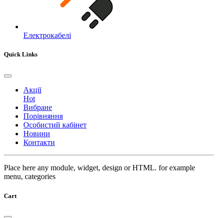
Електрокабелі
Quick Links
Акції
Hot
Вибране
Порівняння
Особистий кабінет
Новини
Контакти
Place here any module, widget, design or HTML. for example
menu, categories
Cart