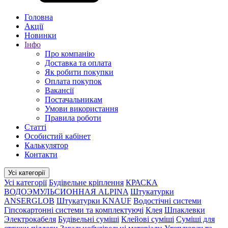
Головна
Акції
Новинки
Інфо
Про компанію
Доставка та оплата
Як робити покупки
Оплата покупок
Вакансії
Постачальникам
Умови використання
Правила роботи
Статті
Особистий кабінет
Калькулятор
Контакти
Усі категорії
Усі категорії
Будівельне кріплення
КРАСКА
ВОДОЭМУЛЬСИОННАЯ ALPINA
Штукатурки
ANSERGLOB
Штукатурки KNAUF
Водостічні системи
Гіпсокартонні системи та комплектуючі
Клея
Шпаклевки
Электрокабеля
Будівельні суміші
Клейові суміші
Суміші для