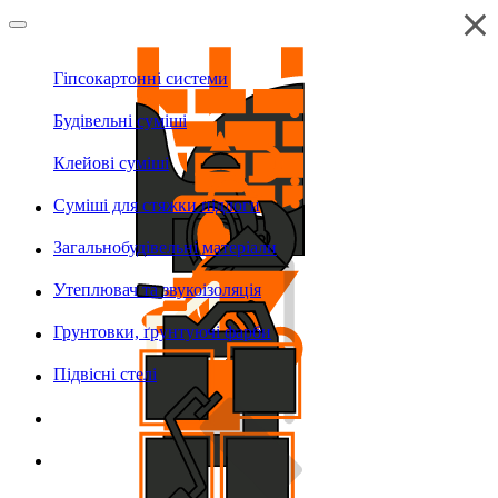
Гіпсокартонні системи
Будівельні суміші
Клейові суміші
Суміші для стяжки підлоги
Загальнобудівельні матеріали
Утеплювач та звукоізоляція
Грунтовки, ґрунтуючі фарби
Підвісні стелі